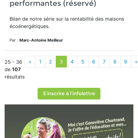
performantes (réservé)
Bilan de notre série sur la rentabilité des maisons
écoénergétiques.
Par :
Marc-Antoine Meilleur
«
1
2
3
4
5
6
7
8
9
»
25 - 36
de
107
résultats
S'inscrire à l'infolettre