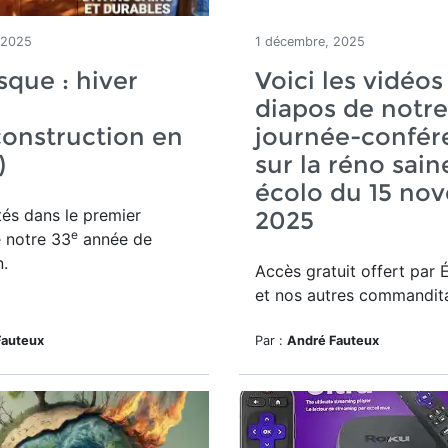
 2025
1 décembre, 2025
sque : hiver
Voici les vidéos
diapos de notre
onstruction en
journée-confér
r)
sur la réno sain
écolo du 15 no
ités dans le premier
2025
e
 notre 33
année de
n.
Accès gratuit offert par 
et nos autres commandita
Fauteux
Par :
André Fauteux