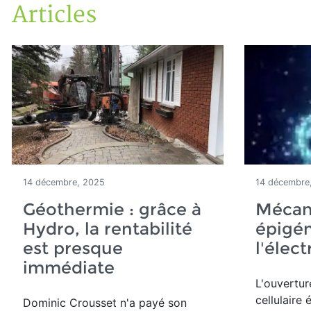
Articles
Accueil
Articles
14 décembre, 2025
14 décembre
Géothermie : grâce à
Mécan
Hydro, la rentabilité
épigé
est presque
l'élec
immédiate
L'ouvertu
cellulaire
Dominic Crousset n'a payé son