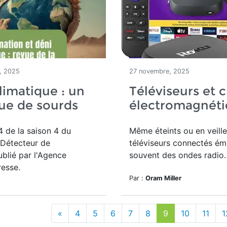
, 2025
27 novembre, 2025
limatique : un
Téléviseurs et
ue de sourds
électromagnéti
 de la saison 4 du
Même éteints ou en veille
 Détecteur de
téléviseurs connectés ém
blié par l'Agence
souvent des ondes radio.
esse.
Par :
Oram Miller
«
4
5
6
7
8
9
10
11
1