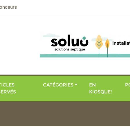
nier
onceurs
ICLES
CATÉGORIES
EN
P
SERVÉS
KIOSQUE!