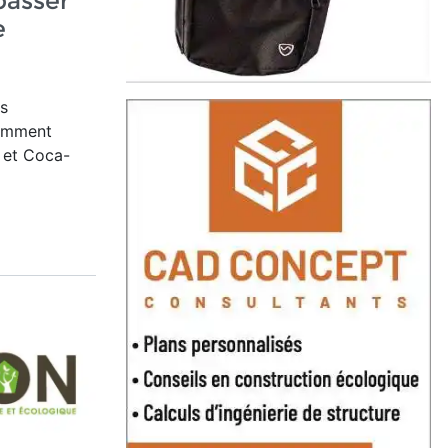
passer
e
s
tamment
r et Coca-