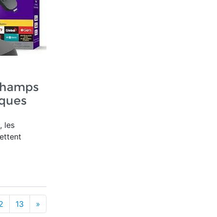
 champs
ques
, les
ettent
2
13
»