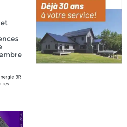
 et
ences
e
vembre
Énergie 3R
ires.