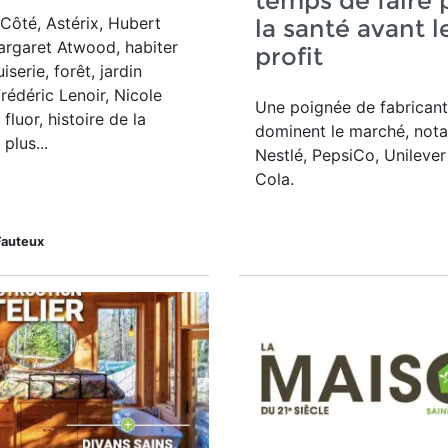
temps de faire 
Côté, Astérix, Hubert
la santé avant l
argaret Atwood, habiter
profit
iserie, forêt, jardin
Frédéric Lenoir, Nicole
Une poignée de fabricant
fluor, histoire de la
dominent le marché, no
plus...
Nestlé, PepsiCo, Unileve
Cola.
Fauteux