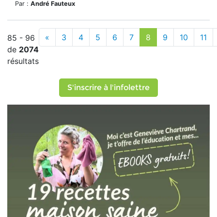
Par :
André Fauteux
«
3
4
5
6
7
8
9
10
11
85 - 96
de
2074
résultats
S'inscrire à l'infolettre