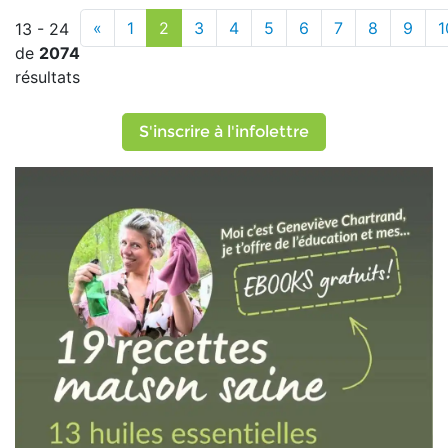
«
1
2
3
4
5
6
7
8
9
1
13 - 24
de
2074
résultats
S'inscrire à l'infolettre