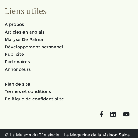
Liens utiles
À propos
Articles en anglais
Maryse De Palma
Développement personnel
Publicité
Partenaires
Annonceurs
Plan de site
Termes et conditions
Politique de confidentialité
Facebook
LinkedIn
You
© La Maison du 21e siècle - Le Magazine de la Maison Saine