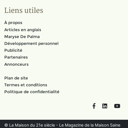
Liens utiles
À propos
Articles en anglais
Maryse De Palma
Développement personnel
Publicité
Partenaires
Annonceurs
Plan de site
Termes et conditions
Politique de confidentialité
Facebook
LinkedIn
You
© La Maison du 21e siècle - Le Magazine de la Maison Saine