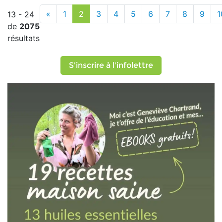
«
1
2
3
4
5
6
7
8
9
1
13 - 24
de
2075
résultats
S'inscrire à l'infolettre