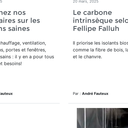
25
20 mars, 2025
nez nos
Le carbone
ires sur les
intrinsèque sel
s saines
Fellipe Falluh
chauffage, ventilation,
Il priorise les isolants bi
s, portes et fenêtres,
comme la fibre de bois, l
ains : il y en a pour tous
et le chanvre.
et besoins!
Fauteux
Par :
André Fauteux