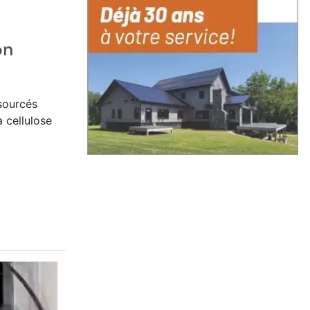
on
osourcés
a cellulose