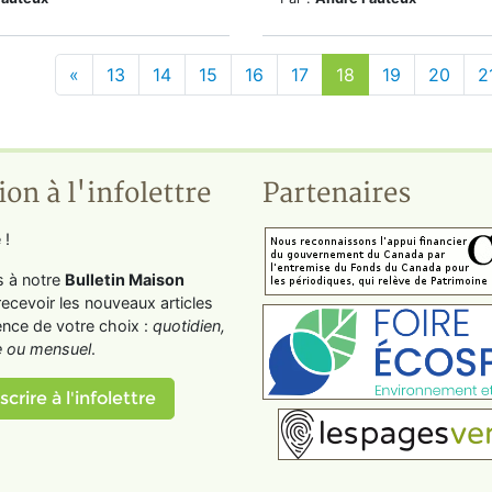
«
13
14
15
16
17
18
19
20
2
ion à l'infolettre
Partenaires
 !
s à notre
Bulletin Maison
recevoir les nouveaux articles
ence de votre choix :
quotidien,
 ou mensuel
.
scrire à l'infolettre