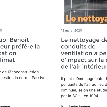
25
12 mars, 2025
uoi Benoît
Le nettoyage d
eur préfère la
conduits de
ication
ventilation a p
limat
d'impact sur la 
de l'air intérieu
r de l’écoconstruction
uestion la norme Passive
Il peut même augmenter 
polluants de l'air au lieu 
diminuer, selon une étude
par la SCHL en 1994.
Fauteux
Par :
André Fauteux