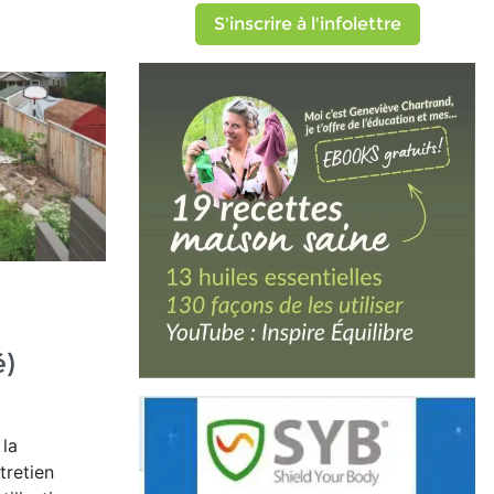
S'inscrire à l'infolettre
é)
 la
tretien