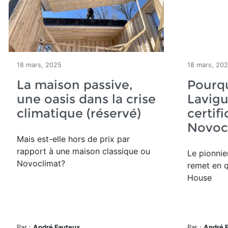
18 mars, 2025
18 mars, 20
La maison passive,
Pourq
une oasis dans la crise
Lavigu
climatique (réservé)
certif
Novoc
Mais est-elle hors de prix par
rapport à une maison classique ou
Le pionnie
Novoclimat?
remet en q
House
Par :
André Fauteux
Par :
André 