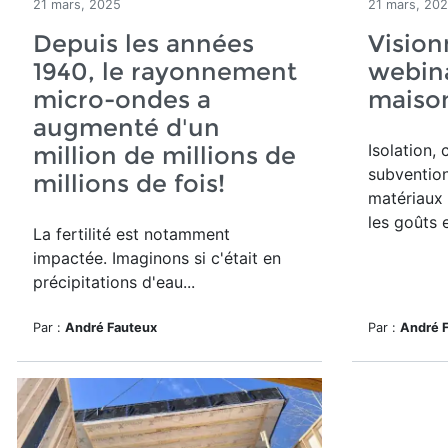
21 mars, 2025
21 mars, 20
Depuis les années
Vision
1940, le rayonnement
webina
micro-ondes a
maison
augmenté d'un
Isolation, 
million de millions de
subvention
millions de fois!
matériaux s
les goûts 
La fertilité est notamment
impactée. Imaginons si c'était en
précipitations d'eau...
Par :
André Fauteux
Par :
André 