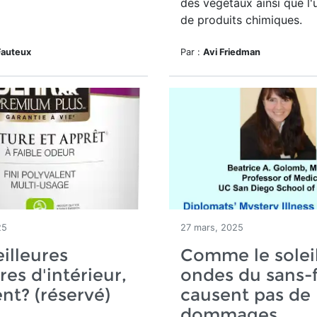
des végétaux ainsi que l'u
de produits chimiques.
Fauteux
Par :
Avi Friedman
25
27 mars, 2025
illeures
Comme le soleil
res d'intérieur,
ondes du sans-f
nt? (réservé)
causent pas de
dommages