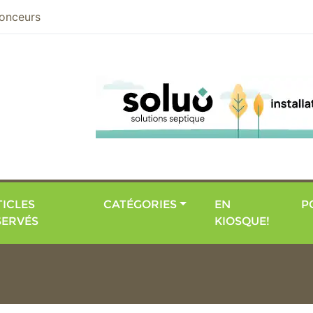
nier
onceurs
ICLES
CATÉGORIES
EN
P
SERVÉS
KIOSQUE!