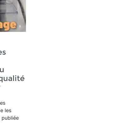
es
eu
qualité
r
les
de les
 publiée