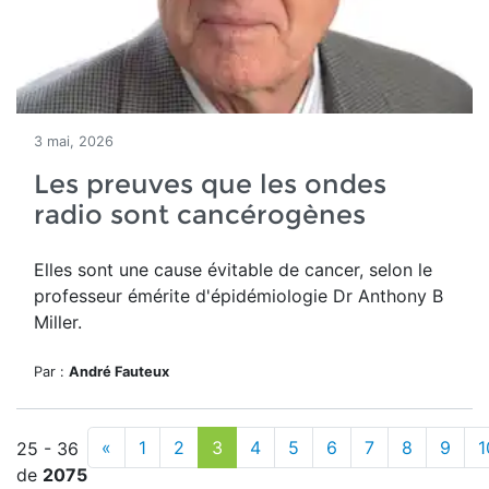
3 mai, 2026
Les preuves que les ondes
radio sont cancérogènes
Elles sont une cause évitable de cancer, selon le
professeur émérite d'épidémiologie Dr Anthony B
Miller.
Par :
André Fauteux
«
1
2
3
4
5
6
7
8
9
1
25 - 36
de
2075