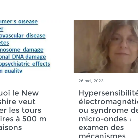
26 mai, 2023
uoi le New
Hypersensibilit
hire veut
électromagnét
er les tours
ou syndrome d
aires à 500 m
micro-ondes :
aisons
examen des
mécanismes