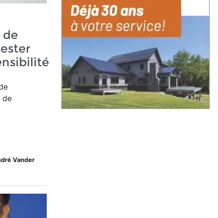
 de
ester
nsibilité
de
 de
ndré Vander