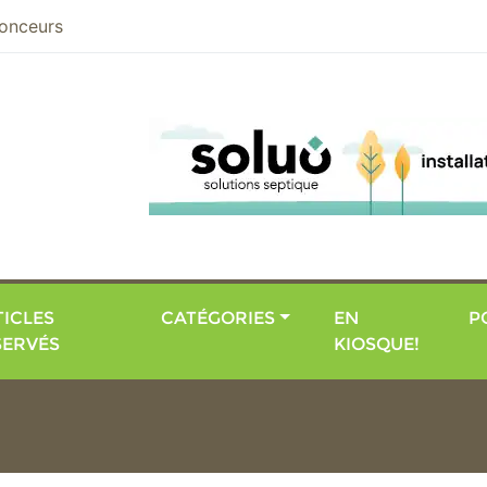
nier
onceurs
ICLES
CATÉGORIES
EN
P
SERVÉS
KIOSQUE!