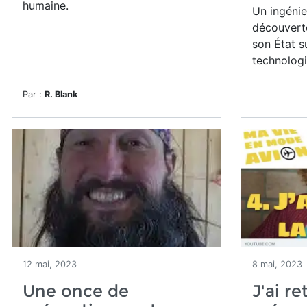
humaine
.
Un ingénie
découvert
son État s
technologie
Par :
R. Blank
12 mai, 2023
8 mai, 2023
Une once de
J'ai re