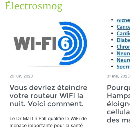
Électrosmog
Accueil
Articles
Électrosmog
29 juin, 2023
31 mai, 2023
Vous devriez éteindre
Pourq
votre routeur WiFi la
Hamps
nuit. Voici comment.
éloign
cellul
Le Dr Martin Pall qualifie le WiFi de
des m
menace importante pour la santé