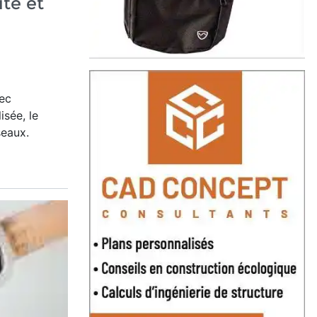
té et
vec
isée, le
seaux.