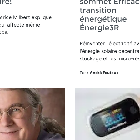
re!
sommet Efficaci
transition
trice Milbert explique
énergétique
qui affecte même
Énergie3R
dos.
Réinventer l'électricité a
l'énergie solaire décentral
stockage et les micro-ré
Par :
André Fauteux