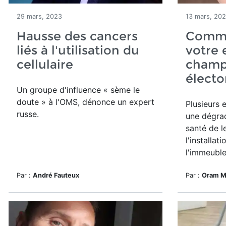
29 mars, 2023
13 mars, 20
Hausse des cancers
Comme
liés à l'utilisation du
votre 
cellulaire
champ
élect
Un groupe d'influence « sème le
doute » à l'OMS, dénonce un expert
Plusieurs 
russe.
une dégrad
santé de l
l'installat
l'immeuble
Par :
André Fauteux
Par :
Oram Mi