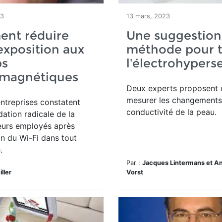
23
13 mars, 2023
nt réduire
Une suggestion
exposition aux
méthode pour t
s
l’électrohyperse
omagnétiques
Deux experts proposent 
mesurer
les changements
entreprises constatent
conductivité de la peau.
ation radicale de la
eurs employés après
ion du Wi-Fi dans tout
.
Par :
Jacques Lintermans et A
ller
Vorst