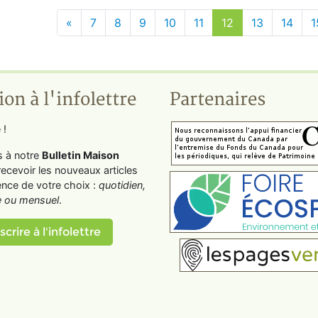
«
7
8
9
10
11
12
13
14
1
ion à l'infolettre
Partenaires
 !
s à notre
Bulletin Maison
recevoir les nouveaux articles
ence de votre choix :
quotidien,
 ou mensuel
.
scrire à l'infolettre