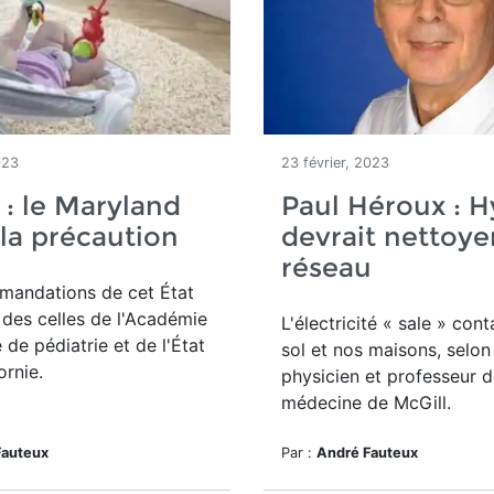
023
23 février, 2023
: le Maryland
Paul Héroux : 
la précaution
devrait nettoye
réseau
mandations de cet État
t des celles de l'Académie
L'électricité « sale » con
 de pédiatrie et de l'État
sol et nos maisons, selon
ornie.
physicien et professeur 
médecine de McGill.
Fauteux
Par :
André Fauteux