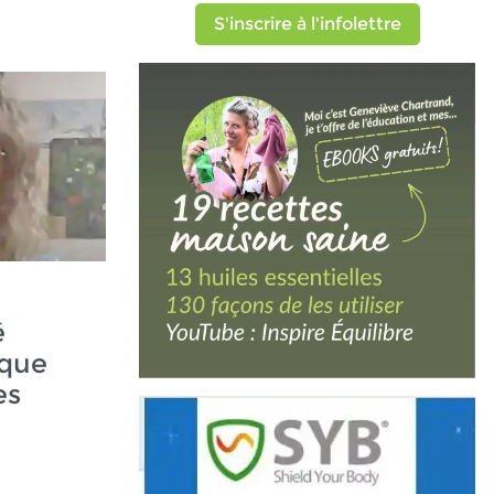
S'inscrire à l'infolettre
é
ique
es