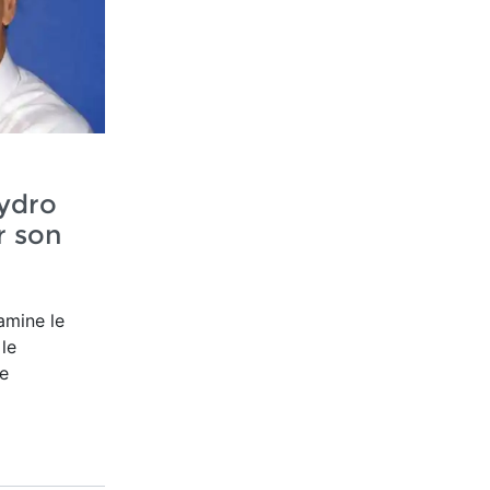
Hydro
r son
tamine le
 le
de