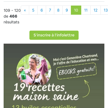
«
5
6
7
8
9
10
11
12
13
109 - 120
de
466
résultats
S'inscrire à l'infolettre