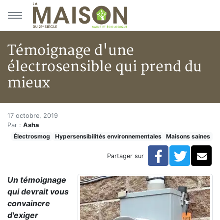
Aller au menu principal
Aller au contenu principal
Témoignage d'une
électrosensible qui prend du
mieux
Témoignage d'une électrosensi
Accueil
17 octobre, 2019
Par :
Asha
Articles
Électrosmog
Hypersensibilités environnementales
Maisons saines
Maisons saines
Hypersensibilités environnementales
Facebook
Twitte
Co
Partager sur
Témoignage d'une électrosensible qui prend du mieux
Un témoignage
qui devrait vous
convaincre
d'exiger