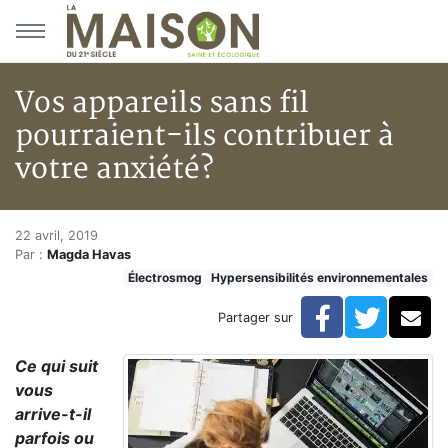
Aller au menu principal
Aller au contenu principal
Vos appareils sans fil
pourraient-ils contribuer à
votre anxiété?
Vos appareils sans fil pourraie
Accueil
22 avril, 2019
Par :
Magda Havas
Articles
Électrosmog
Hypersensibilités environnementales
Hypersensibilités environnementales
Vos appareils sans fil pourraient-ils contribuer à votr
Facebook
Twitte
Co
Partager sur
Ce qui suit
vous
arrive-t-il
parfois ou