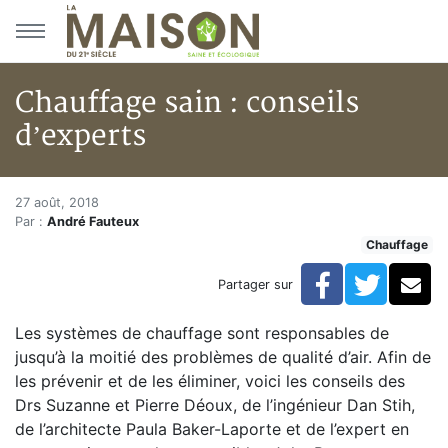
Aller au menu principal
Aller au contenu principal
Chauffage sain : conseils
d’experts
Chauffage sain : conseils d’exp
Accueil
27 août, 2018
Par :
André Fauteux
Articles
Chauffage
Chauffage
Chauffage sain : conseils d’experts
Facebook
Twitte
Co
Partager sur
Les systèmes de chauffage sont responsables de
jusqu’à la moitié des problèmes de qualité d’air. Afin de
les prévenir et de les éliminer, voici les conseils des
Drs Suzanne et Pierre Déoux, de l’ingénieur Dan Stih,
de l’architecte Paula Baker-Laporte et de l’expert en