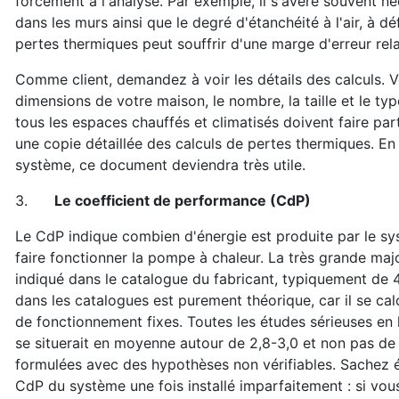
forcément à l'analyse. Par exemple, il s'avère souvent n
dans les murs ainsi que le degré d'étanchéité à l'air, à déf
pertes thermiques peut souffrir d'une marge d'erreur rel
Comme client, demandez à voir les détails des calculs. V
dimensions de votre maison, le nombre, la taille et le ty
tous les espaces chauffés et climatisés doivent faire pa
une copie détaillée des calculs de pertes thermiques. En
système, ce document deviendra très utile.
3.
Le coefficient de performance (CdP)
Le CdP indique combien d'énergie est produite par le s
faire fonctionner la pompe à chaleur. La très grande maj
indiqué dans le catalogue du fabricant, typiquement de
dans les catalogues est purement théorique, car il se ca
de fonctionnement fixes. Toutes les études sérieuses en
se situerait en moyenne autour de 2,8-3,0 et non pas d
formulées avec des hypothèses non vérifiables. Sachez 
CdP du système une fois installé imparfaitement : si v