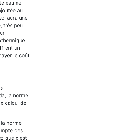
te eau ne
ajoutée au
eci aura une
, très peu
ur
éothermique
ffrent un
payer le coût
ès
da, la norme
e calcul de
 la norme
compte des
ez que c'est