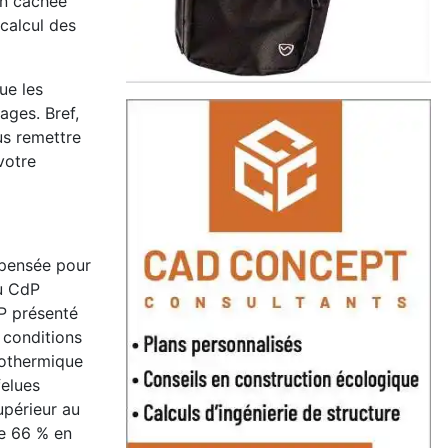
on cachée
 calcul des
ue les
ages. Bref,
us remettre
votre
épensée pour
du CdP
P présenté
 conditions
éothermique
felues
upérieur au
de 66 % en