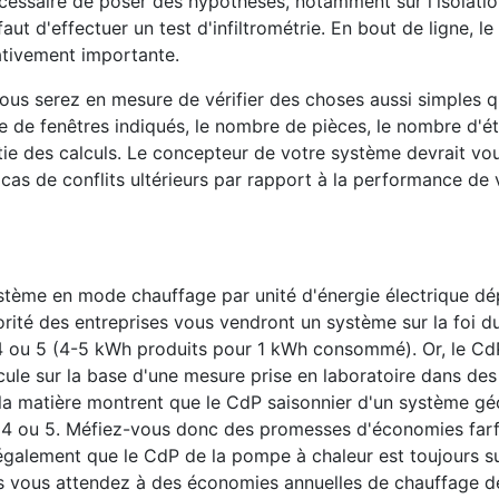
écessaire de poser des hypothèses, notamment sur l'isolati
aut d'effectuer un test d'infiltrométrie. En bout de ligne, le
ativement importante.
ous serez en mesure de vérifier des choses aussi simples q
pe de fenêtres indiqués, le nombre de pièces, le nombre d'ét
rtie des calculs. Le concepteur de votre système devrait vo
 cas de conflits ultérieurs par rapport à la performance de 
ystème en mode chauffage par unité d'énergie électrique d
orité des entreprises vous vendront un système sur la foi 
 4 ou 5 (4-5 kWh produits pour 1 kWh consommé). Or, le Cd
lcule sur la base d'une mesure prise en laboratoire dans des
 la matière montrent que le CdP saisonnier d'un système g
e 4 ou 5. Méfiez-vous donc des promesses d'économies far
également que le CdP de la pompe à chaleur est toujours s
ous vous attendez à des économies annuelles de chauffage 