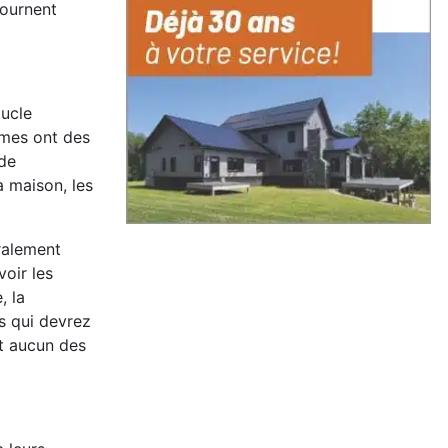
tournent
oucle
èmes ont des
ide
a maison, les
éralement
oir les
, la
s qui devrez
et aucun des