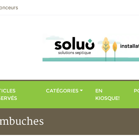
nier
onceurs
ICLES
CATÉGORIES
EN
P
SERVÉS
KIOSQUE!
 embuches