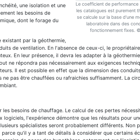
Le coefficient de performance
chéité, une isolation et une
les catalogues est purement th
ivement les besoins de
se calcule sur la base d'une m
rmique, dont le forage du
laboratoire dans des cond
fonctionnement fixes. ©
existant par la géothermie,
its de ventilation. En l'absence de ceux-ci, le propriétair
teux. En leur présence, il devra les adapter à la géothermie
zout ne répondra pas nécessairement aux exigences techni
eurs. Il est possible en effet que la dimension des conduits
s ne pas être chauffées ou rafraichies suffisamment. La cir
ambiant.
 les besoins de chauffage. Le calcul de ces pertes nécessi
x logiciels, l'expérience démontre que les résultats pour 
plusieurs spécialistes seront probablement différents. Non 
parce qu'il y a tant de détails à considérer que certains 