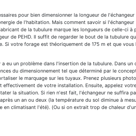
cessaires pour bien dimensionner la longueur de l'échangeur
ergie de l'habitation. Mais comment savoir si l'échangeur i
abricant de la tubulure marque les longueurs de celle-ci à p
ur de PEHD. Il suffit de regarder le bout de la tubulure qu
uée. Si votre forage est théoriquement de 175 m et que vous
l y a eu un problème dans l'insertion de la tubulure. Dans u
ences du dimensionnement tel que déterminé par le concept
rtaliser le marquage sur les tuyaux. Prenez plusieurs phot
it effectivement de votre installation. Ensuite, appelez vot
ater la situation. Si rien n'est fait, l'échangeur ne suffira pa
après un an ou deux (la température du sol diminue à mesu
 en climatisant l'été). (Ou si on extrait trop de chaleur d'u