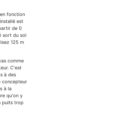
 en fonction
nstallé est
artir de 0
i sort du sol
 lisez 125 m
n cas comme
eur. C'est
os à des
re concepteur
s à la
re qu'on y
n puits trop