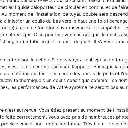
 haute densité (PEHD). Celles-ci sont reliées entre elles à
t au liquide caloporteur de circuler en continu et de faire 
. Au moment de l'installation, ce tuyau double sera descend
a à injecter un coulis du bas vers le haut une fois l'échange
entonite) a comme fonction environnementale d'empêcher le
ppe phréatique. D'un point de vue énergétique, le coulis as
'échangeur (la tubulure) et la paroi du puits. Il s'avère donc 
ment de son injection. Si vous voyez l'entreprise de forage
hes, c'est le moment de paniquer. Rappelez-vous que la con
du matériau qui fait le lien entre les parois du puits et l'é
ductivité thermique d'un coulis spécifique comme il se doit
roches, les performances de votre système ne seront pas au
e n'est survenue. Vous étiez présent au moment de l'install
 été faite correctement. Vous avez pris de nombreuses phot
 précieusement pour référence future. Très bien. Il vous res