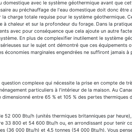
au domestique avec le système géothermique avant que cet
essaire au préchauffage de l'eau domestique doit donc être 
 la charge totale requise pour le système géothermique. C
e à chaleur et sur la profondeur du forage. Dans la pratique
ments avec pour conséquence que cela ajoute un autre facte
système. En plus de complexifier inutilement le système g
 sérieuses sur le sujet ont démontré que ces équipements o
les économies marginales engendrées ne suffiront jamais à 
question complexe qui nécessite la prise en compte de tr
ménagement particuliers à l'intérieur de la maison. Au Cana
 dimensionné entre 65 % et 105 % des pertes thermiques d
de 52 000 Btu/h (unités thermiques britanniques par heure),
re 33 800 et 54 600 Btu/h ou, en arrondissant pour tenir 
nes (36 000 Btu/h) et 4,5 tonnes (54 000 Btu/h). Vous pens