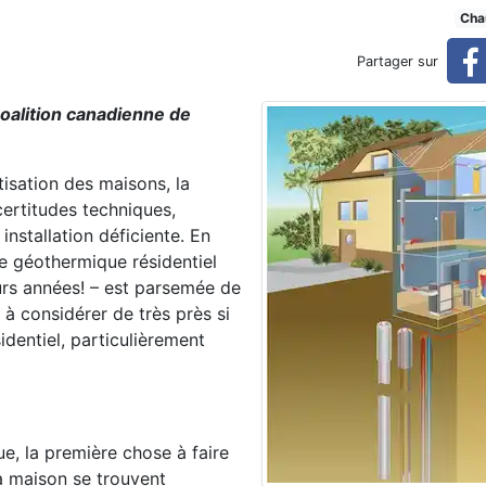
 embuches
Cha
Partager sur
Coalition canadienne de
tisation des maisons, la
ertitudes techniques,
nstallation déficiente. En
me géothermique résidentiel
eurs années! – est parsemée de
 à considérer de très près si
dentiel, particulièrement
e, la première chose à faire
a maison se trouvent