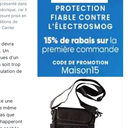
 présenté dans
éorique, car il
esure prise en
itions de
 Carrier
e devra
. Un
ques d'un
 soit trop
culation de
te une
une même
pas que
échapperont