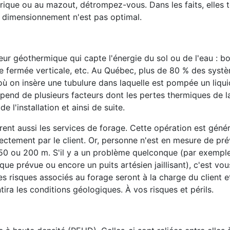
ique ou au mazout, détrompez-vous. Dans les faits, elles 
e dimensionnement n'est pas optimal.
geur géothermique qui capte l'énergie du sol ou de l'eau : b
le fermée verticale, etc. Au Québec, plus de 80 % des syst
où on insère une tubulure dans laquelle est pompée un liqu
pend de plusieurs facteurs dont les pertes thermiques de l
e l'installation et ainsi de suite.
frent aussi les services de forage. Cette opération est gén
ectement par le client. Or, personne n'est en mesure de prév
50 ou 200 m. S'il y a un problème quelconque (par exemple
e prévue ou encore un puits artésien jaillisant), c'est vou
des risques associés au forage seront à la charge du client 
tira les conditions géologiques. À vos risques et périls.