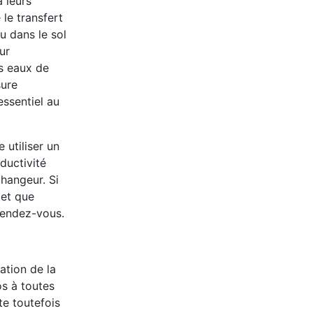
 leurs
le transfert
u dans le sol
ur
s eaux de
sure
essentiel au
 utiliser un
ductivité
changeur. Si
 et que
 rendez-vous.
ation de la
os à toutes
te toutefois