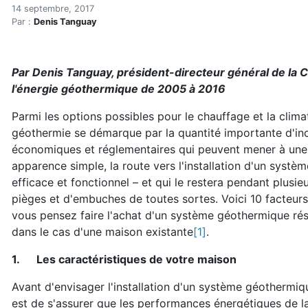
Géothermie : 10 pièges et
Accueil
14 septembre, 2017
Par :
Denis Tanguay
Articles
Énergie
Chauffage
Par Denis Tanguay, président-directeur général de la 
Géothermie : 10 pièges et embuches
l'énergie géothermique de 2005 à 2016
Parmi les options possibles pour le chauffage et la clima
géothermie se démarque par la quantité importante d'inc
économiques et réglementaires qui peuvent mener à une i
apparence simple, la route vers l'installation d'un systè
efficace et fonctionnel – et qui le restera pendant plusi
pièges et d'embuches de toutes sortes. Voici 10 facteurs
vous pensez faire l'achat d'un système géothermique rési
dans le cas d'une maison existante
[1]
.
1.
Les caractéristiques de votre maison
Avant d'envisager l'installation d'un système géothermiqu
est de s'assurer que les performances énergétiques de l