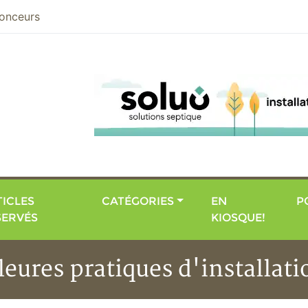
nier
onceurs
ICLES
CATÉGORIES
EN
P
SERVÉS
KIOSQUE!
leures pratiques d'installati