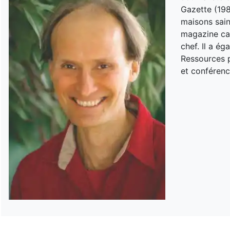
Gazette (198
maisons sain
magazine can
chef. Il a é
Ressources p
et conférenc