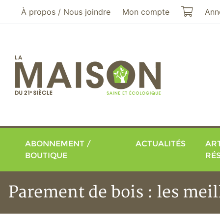
Aller au menu principal
Aller au contenu principal
Mon pa
À propos / Nous joindre
Mon compte
Ann
ABONNEMENT /
ACTUALITÉS
ART
BOUTIQUE
RÉ
Parement de bois : les meil