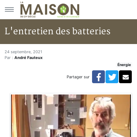
Aller au menu principal
Aller au contenu principal
L'entretien des batteries
L'entretien des batteries
Accueil
24 septembre, 2021
Par :
André Fauteux
Articles
Énergie
Énergie
Chauffage
Facebook
Twitte
Co
Partager sur
L'entretien des batteries