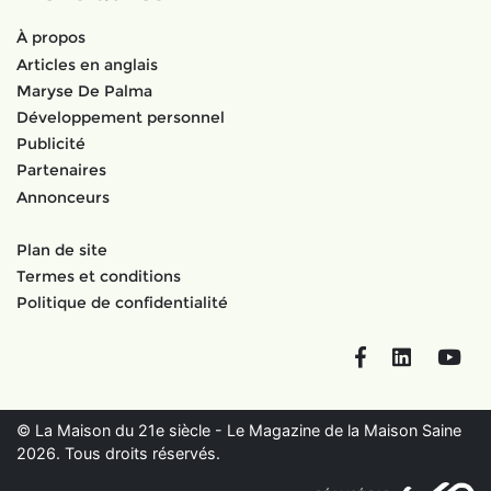
À propos
Articles en anglais
Maryse De Palma
Développement personnel
Publicité
Partenaires
Annonceurs
Plan de site
Termes et conditions
Politique de confidentialité
Facebook
LinkedIn
You
© La Maison du 21e siècle - Le Magazine de la Maison Saine
2026. Tous droits réservés.