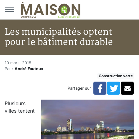
Aller au menu principal
Aller au contenu principal
Les municipalités optent
pour le bâtiment durable
Les municipalités optent pour 
Accueil
10 mars, 2015
Par :
André Fauteux
Articles
Construction verte
Construction verte
Enveloppe du bâtiment
Facebook
Twitte
Co
Partager sur
Les municipalités optent pour le bâtiment durable
Plusieurs
villes tentent