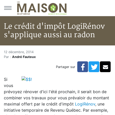
Aller au menu principal
Aller au contenu principal
Le crédit d'impôt LogiRénov
s'applique aussi au radon
Le crédit d'impôt LogiRénov s'
Accueil
12 décembre, 2014
Par :
André Fauteux
Articles
Bulletin la Maison saine
Facebook
Twitte
Co
Partager sur
Le crédit d'impôt LogiRénov s'applique aussi au rado
Si
vous
prévoyez rénover d'ici l'été prochain, il serait bon de
combiner vos travaux pour vous prévaloir du montant
maximal offert par le crédit d'impôt
LogiRénov
, une
initiative temporaire de Revenu Québec. Par exemple,