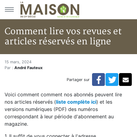
Aller au menu principal
Aller au contenu principal
Comment lire vos revues et
articles réservés en ligne
Comment lire vos revues et arti
Accueil
15 mars, 2024
Par :
André Fauteux
Articles
Bulletin la Maison saine
Facebook
Twitte
Co
Partager sur
Comment lire vos revues et articles réservés en ligne
Voici comment comment nos abonnés peuvent lire
nos articles réservés (
liste complète ici
) et les
versions numériques (PDF) des numéros
correspondant à leur période d'abonnement au
magazine.
1. Il suffit de vous connecter à l'adresse