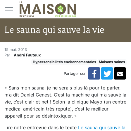
Aller au menu principal
Aller au contenu principal
Le sauna qui sauve la vie
Le sauna qui sauve la vie
Accueil
15 mai, 2013
Par :
André Fauteux
Articles
Hypersensibilités environnementales
Maisons saines
Maisons saines
Hypersensibilités environnementales
Facebook
Twitte
Co
Partager sur
Le sauna qui sauve la vie
« Sans mon sauna, je ne serais plus là pour te parler,
m’a dit Daniel Genest. C’est la machine qui m’a sauvé la
vie, c’est clair et net ! Selon la clinique Mayo (un centre
médical américain très réputé), c’est le meilleur
appareil pour se désintoxiquer. »
Lire notre entrevue dans le texte
Le sauna qui sauve la