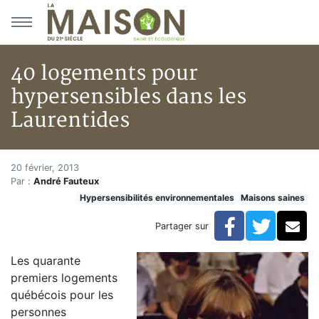
Aller au menu principal
Aller au contenu principal
40 logements pour
hypersensibles dans les
Laurentides
40 logements pour hypersensib
Accueil
20 février, 2013
Par :
André Fauteux
Articles
Hypersensibilités environnementales
Maisons saines
Maisons saines
Hypersensibilités environnementales
Facebook
Twitte
Co
Partager sur
40 logements pour hypersensibles dans les Laurentid
Les quarante
premiers logements
québécois pour les
personnes