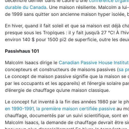
décembre dernier dans le cadre d'une
conférence organi
durable du Canada
. Une maison résiliente. Malcolm a lui
de 1999 sans quitter son ancienne maison hyper isolée, b
En hiver, quand il fait soleil et que sa maison est déjà c
presque sous les Tropiques : il y fait jusqu’à 27 °C! À l’
environ 140 $ pour 1500 pi2 de superficie, outre les deux
Passivhaus 101
Malcolm Isaacs dirige le
Canadian Passive House Institu
concepteurs et constructeurs de maisons passives (
sa p
Le concept de maison passive signifie que la maison se 
par les occupants et les appareils) et l’énergie solaire 
d’énergie de chauffage qu’une maison classique.
Le concept fut inventé à la fin des années 1980 par le p
en 1990-1991, la première maison certifiée passive
au mon
chauffage, documentés par un suivi scientifique, sont en
Malcolm Isaacs, la demande de chauffage devrait être sim