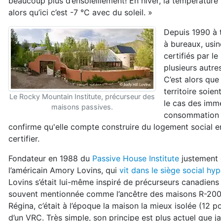
beaucoup plus d’ensoleillement! En hiver, la température
alors qu’ici c’est -7 °C avec du soleil. »
Depuis 1990 à 
à bureaux, usi
certifiés par l
plusieurs autr
C’est alors qu
territoire soie
Le Rocky Mountain Institute, précurseur des
le cas des imme
maisons passives.
consommation 
confirme qu'elle compte construire du logement social en
certifier.
Fondateur en 1988 du
Passive House Institute
justement é
l’américain Amory Lovins, qui
vit dans le siège social hy
Lovins s’était lui-même inspiré de précurseurs canadie
souvent mentionnée comme l’ancêtre des maisons R-2000 e
Régina, c’était à l’époque la maison la mieux isolée (12 
d’un VRC. Très simple, son principe est plus actuel que j