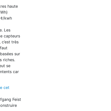
tres haute
(kWh)
1 ¢/kwh
e. Les
de capteurs
c’est très
faut
basées sur
s riches.
eut se
ntents car
re cet
fgang Feist
onstruire