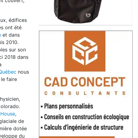
nt couvert,
ux, édifices
s ont été
e
et dans
is 2010.
les sur son
ici 2018 dans
a
 Québec
nous
le faire
hysicien,
Colorado.
 House
,
glaciale de
emière dotée
nveloppe du