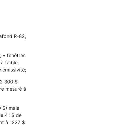
lafond R-82,
 • fenêtres
à faible
 émissivité;
 2 300 $
ure mesuré à
0 $) mais
te 41 $ de
nt à 1237 $