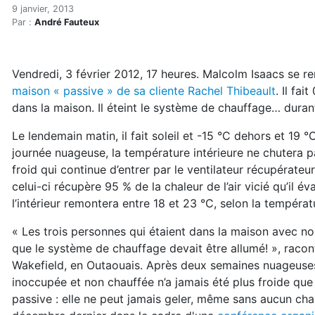
La maison « passive »: prê
Accueil
9 janvier, 2013
Par :
André Fauteux
Articles
Construction verte
Enveloppe du bâtiment
Vendredi, 3 février 2012, 17 heures. Malcolm Isaacs se r
La maison « passive »: prête pour la prochaine crise 
maison « passive » de sa cliente Rachel Thibeault
. Il fa
dans la maison. Il éteint le système de chauffage… durant
Le lendemain matin, il fait soleil et -15 °C dehors et 19 °C
journée nuageuse, la température intérieure ne chutera pa
froid qui continue d’entrer par le ventilateur récupérateur
celui-ci récupère 95 % de la chaleur de l’air vicié qu’il é
l’intérieur remontera entre 18 et 23 °C, selon la températur
« Les trois personnes qui étaient dans la maison avec nous
que le système de chauffage devait être allumé! », racon
Wakefield, en Outaouais. Après deux semaines nuageuses
inoccupée et non chauffée n’a jamais été plus froide que
passive : elle ne peut jamais geler, même sans aucun chau