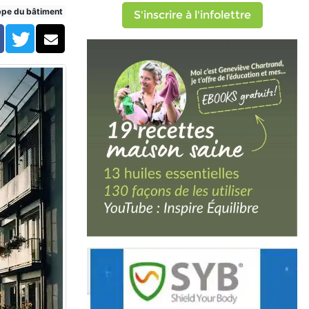
e verglas
ppe du bâtiment
S'inscrire à l'infolettre
Facebook
Twitter
Courriel