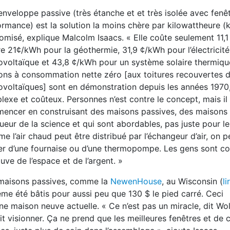
nveloppe passive (très étanche et et très isolée avec fenê
rmance) est la solution la moins chère par kilowattheure 
misé, explique Malcolm Isaacs. « Elle coûte seulement 11,
e 21¢/kWh pour la géothermie, 31,9 ¢/kWh pour l’électricité
ovoltaïque et 43,8 ¢/kWh pour un système solaire thermiqu
ons à consommation nette zéro [aux toitures recouvertes 
voltaïques] sont en démonstration depuis les années 1970, 
exe et coûteux. Personnes n’est contre le concept, mais il 
encer en construisant des maisons passives, des maisons 
gueur de la science et qui sont abordables, pas juste pour le
 l’air chaud peut être distribué par l’échangeur d’air, on p
er d’une fournaise ou d’une thermopompe. Les gens sont co
uve de l’espace et de l’argent. »
maisons passives, comme la
NewenHouse
, au Wisconsin (
li
ême été bâtis pour aussi peu que 130 $ le pied carré. Ceci
 maison neuve actuelle. « Ce n’est pas un miracle, dit Wol
 visionner. Ça ne prend que les meilleures fenêtres et de c