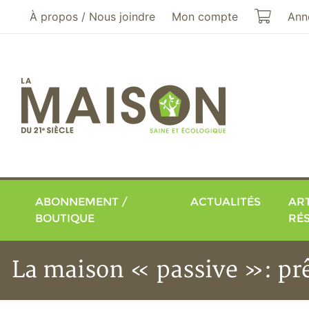
Aller au menu principal
Aller au contenu principal
Mon pa
À propos / Nous joindre
Mon compte
Ann
ABONNEMENT /
ACTUALITÉS
ART
BOUTIQUE
RÉ
La maison « passive »: prê