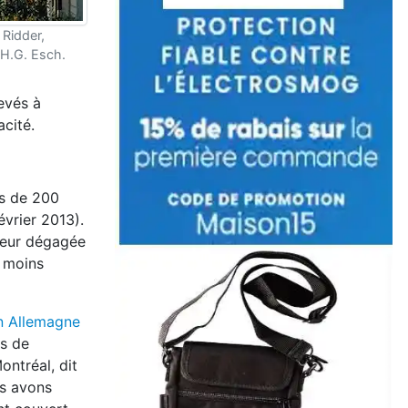
 Ridder,
H.G. Esch.
levés à
acité.
us de 200
évrier 2013).
aleur dégagée
% moins
n Allemagne
s de
ontréal, dit
us avons