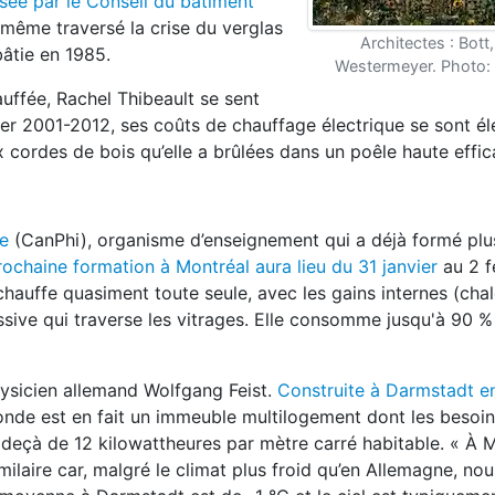
sée par le Conseil du bâtiment
-même traversé la crise du verglas
Architectes : Bott,
âtie en 1985.
Westermeyer. Photo: 
hauffée, Rachel Thibeault se sent
hiver 2001-2012, ses coûts de chauffage électrique se sont é
 cordes de bois qu’elle a brûlées dans un poêle haute effic
te
(CanPhi), organisme d’enseignement qui a déjà formé pl
rochaine formation à Montréal aura lieu du 31 janvier
au 2 f
chauffe quasiment toute seule, avec les gains internes (ch
passive qui traverse les vitrages. Elle consomme jusqu'à 90 
hysicien allemand Wolfgang Feist.
Construite à Darmstadt e
de est en fait un immeuble multilogement dont les besoin
 deçà de 12 kilowattheures par mètre carré habitable. « À M
ilaire car, malgré le climat plus froid qu’en Allemagne, no