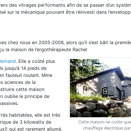
avers des vitrages performants afin de se passer d’un systè
é sur la mécanique pouvant être réinvesti dans l’enveloppe,
es chez nous en 2005-2006, alors qu’il s’est bâti la premi
çu la maison de l’ergothérapeute Rachel
allemand
. Elle a coûté plus
ds jusqu’à 14 pieds de
en fauteuil roulant. Mme
s sciences de la
nstruire cette maison
n oublie le principe de
passives.
s habitables, elle est très
rique de 3 kilowatts de
Cette maison ne coûte que
chauffage électrique par
x!) qui est rarement allumé.