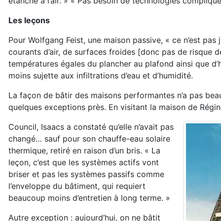
étanche à l’air. » « Pas besoin de technologies compliqué
Les leçons
Pour Wolfgang Feist, une maison passive, « ce n’est pas j
courants d’air, de surfaces froides [donc pas de risque de
températures égales du plancher au plafond ainsi que d’hu
moins sujette aux infiltrations d’eau et d’humidité.
La façon de bâtir des maisons performantes n’a pas beauc
quelques exceptions près. En visitant la maison de Rég
Council, Isaacs a constaté qu’elle n’avait pas
changé… sauf pour son chauffe-eau solaire
thermique, retiré en raison d’un bris. « La
leçon, c’est que les systèmes actifs vont
briser et pas les systèmes passifs comme
l’enveloppe du bâtiment, qui requiert
beaucoup moins d’entretien à long terme. »
Autre exception : aujourd’hui, on ne bâtit