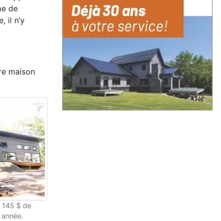
me de
 il n’y
ère maison
 145 $ de
 année.