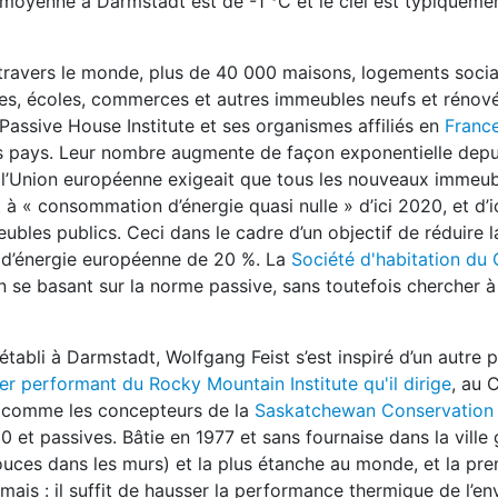
 moyenne à Darmstadt est de -1 °C et le ciel est typiqueme
travers le monde, plus de 40 000 maisons, logements socia
nes, écoles, commerces et autres immeubles neufs et rénové
e Passive House Institute et ses organismes affiliés en
Franc
es pays. Leur nombre augmente de façon exponentielle depu
e l’Union européenne exigeait que tous les nouveaux immeub
nt à « consommation d’énergie quasi nulle » d’ici 2020, et d’
ubles publics. Ceci dans le cadre d’un objectif de réduire l
d’énergie européenne de 20 %. La
Société d'habitation du
 se basant sur la norme passive, sans toutefois chercher à 
tabli à Darmstadt, Wolfgang Feist s’est inspiré d’un autre p
per performant du Rocky Mountain Institute qu'il dirige
, au 
ns comme les concepteurs de la
Saskatchewan Conservation
t passives. Bâtie en 1977 et sans fournaise dans la ville 
pouces dans les murs) et la plus étanche au monde, et la pr
amais : il suffit de hausser la performance thermique de l’e