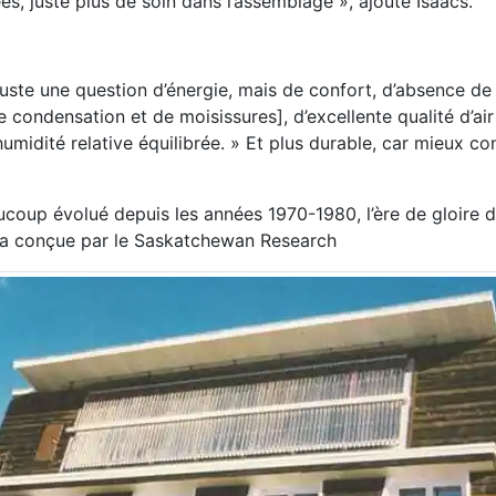
es, juste plus de soin dans l’assemblage », ajoute Isaacs.
uste une question d’énergie, mais de confort, d’absence de 
 condensation et de moisissures], d’excellente qualité d’air 
midité relative équilibrée. » Et plus durable, car mieux con
oup évolué depuis les années 1970-1980, l’ère de gloire du
ina conçue par le Saskatchewan Research