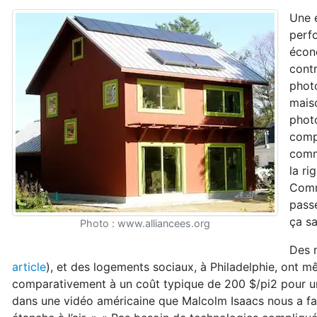
Une e
perfo
écono
contr
phot
mais
photo
compl
comm
la ri
Comme
pass
ça sa
Photo : www.alliancees.org
Des 
article
), et des logements sociaux, à Philadelphie, ont m
comparativement à un coût typique de 200 $/pi2 pour une
dans une vidéo américaine que Malcolm Isaacs nous a fait