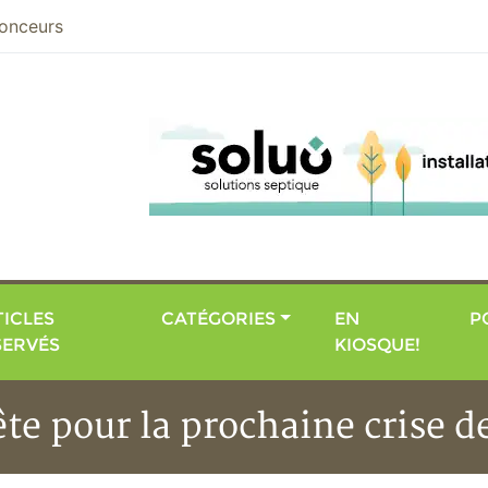
nier
onceurs
ICLES
CATÉGORIES
EN
P
SERVÉS
KIOSQUE!
te pour la prochaine crise d