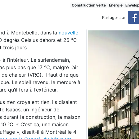
te pour la prochaine crise d
Construction verte
Énergie
Envelo
Partager sur
end à Montebello, dans la
nouvelle
de verglas
it 0 degrés Celsius dehors et 25 °C
 trois jours.
 à l’intérieur. Le surlendemain,
s plus bas que 17 °C, malgré l’air
 de chaleur (VRC). Il faut dire que
vacue. Le soleil revenu, le mercure à
e qu’il fera à l’extérieur.
 n’en croyaient rien, ils disaient
te Isaacs, un ingénieur de
 durant la construction, la maison
 10 °C. « C’est ça, une maison
ffage », disait-il à Montréal le 4