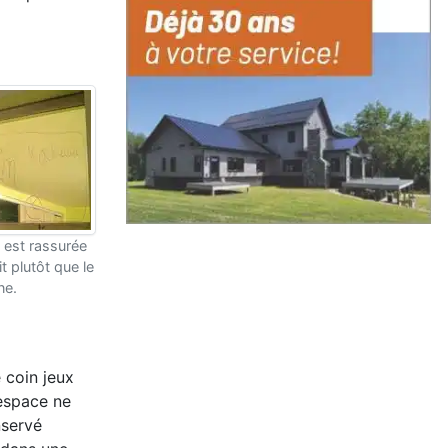
e est rassurée
t plutôt que le
ne.
 coin jeux
'espace ne
nservé