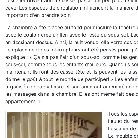
l'escalier ouvert afin de laisser passer un peu plus de l
cave. Les espaces de circulation influencent la manière d
important d'en prendre soin.
La chambre a été placée au fond pour inclure la fenêtre d
avec le couloir crée un lien avec le reste du sous-sol. Lau
en dessinant dessus. Ainsi, la nuit venue, elle verra ses d
l'emplacement des interrupteurs ont été pensés pour qu'e
explique : « Ça n'a pas l'air d'un sous-sol comme les ge
sous-sol, comme tous les enfants d'ailleurs. Quand ils son
maintenant ils font des casse-tête et ils peuvent les laiss
donne le goût à tout le monde de participer! » Les enfan
organisé un spa : « Laure et son amie ont aménagé une sal
les massages dans la chambre. Elles ont même fait des dé
appartement! »
Tous les esp
lieu et du re
l'escalier d
Le meuble de