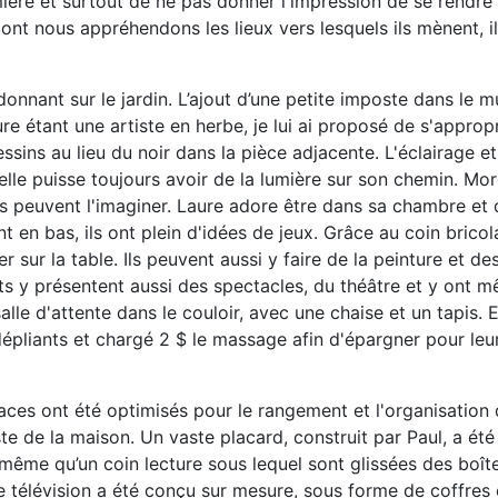
umière et surtout de ne pas donner l'impression de se rendr
ont nous appréhendons les lieux vers lesquels ils mènent, i
onnant sur le jardin. L’ajout d’une petite imposte dans le 
re étant une artiste en herbe, je lui ai proposé de s'appropri
essins au lieu du noir dans la pièce adjacente. L'éclairage et
lle puisse toujours avoir de la lumière sur son chemin. Mo
ns peuvent l'imaginer. Laure adore être dans sa chambre et 
t en bas, ils ont plein d'idées de jeux. Grâce au coin bricol
er sur la table. Ils peuvent aussi y faire de la peinture et d
ts y présentent aussi des spectacles, du théâtre et y ont 
le d'attente dans le couloir, avec une chaise et un tapis. El
pliants et chargé 2 $ le massage afin d'épargner pour leur
aces ont été optimisés pour le rangement et l'organisation
ste de la maison. Un vaste placard, construit par Paul, a été
e même qu’un coin lecture sous lequel sont glissées des boît
 télévision a été conçu sur mesure, sous forme de coffres e