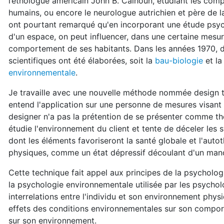
l’éthologue américain John B. Calhoun, étudiant les comp
humains, ou encore le neurologue autrichien et père de
ont pourtant remarqué qu'en incorporant une étude psy
d'un espace, on peut influencer, dans une certaine mesure,
comportement de ses habitants. Dans les années 1970, 
scientifiques ont été élaborées, soit la
bau-biologie
et l
environnementale
.
Je travaille avec une nouvelle méthode nommée design th
entend l'application sur une personne de mesures visant 
designer n'a pas la prétention de se présenter comme th
étudie l'environnement du client et tente de déceler les
dont les éléments favoriseront la santé globale et l'au
physiques, comme un état dépressif découlant d'un man
Cette technique fait appel aux principes de la psycholo
la psychologie environnementale utilisée par les psycho
interrelations entre l'individu et son environnement physi
effets des conditions environnementales sur son compor
sur son environnement.