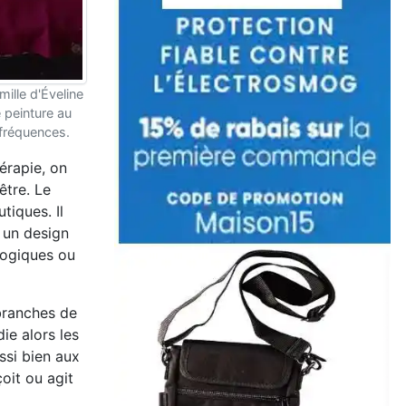
mille d'Éveline
 peinture au
ofréquences.
érapie, on
être. Le
tiques. Il
 un design
logiques ou
 branches de
ie alors les
ssi bien aux
oit ou agit