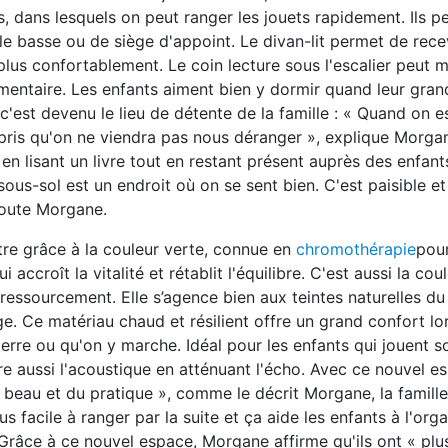
, dans lesquels on peut ranger les jouets rapidement. Ils p
ble basse ou de siège d'appoint. Le divan-lit permet de rece
 plus confortablement. Le coin lecture sous l'escalier peut 
émentaire. Les enfants aiment bien y dormir quand leur gra
t c'est devenu le lieu de détente de la famille : « Quand on es
is qu'on ne viendra pas nous déranger », explique Morgan
en lisant un livre tout en restant présent auprès des enfant
sous-sol est un endroit où on se sent bien. C'est paisible e
joute Morgane.
tre grâce à la couleur verte, connue en
chromothérapie
pour
i accroît la vitalité et rétablit l'équilibre. C'est aussi la cou
 ressourcement. Elle s’agence bien aux teintes naturelles d
ège. Ce matériau chaud et résilient offre un grand confort lo
 terre ou qu'on y marche. Idéal pour les enfants qui jouent 
ore aussi l'acoustique en atténuant l'écho. Avec ce nouvel es
u beau et du pratique », comme le décrit Morgane, la famill
us facile à ranger par la suite et ça aide les enfants à l'org
 Grâce à ce nouvel espace, Morgane affirme qu'ils ont « plu