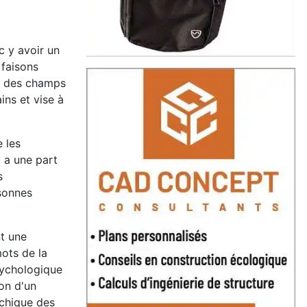
c y avoir un
 faisons
s des champs
ins et vise à
 les
y a une part
s
rsonnes
t une
mots de la
psychologique
ion d'un
ychique des