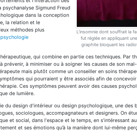
ortements et l'interaction des
 la psychanalyse Sigmund Freud
chologique dans la conception
 la relation et le
deux méthodes plus
L'insomnie dont souffrait la fa
a
psychologie
fut réglée en appliquant une
graphite bloquant les radi
érapeutique, qui combine en partie ces techniques. Par th
à prévenir, à minimiser ou à soigner les causes de son mal-
érapeute mais plutôt comme un conseiller en soins thérapeu
 symptômes qui pourraient y être associés afin de concevoir
tothérapie. Ces symptômes peuvent avoir des causes psycho
que de lumière.
gie du design d'intérieur ou design psychologique, une des
logues, sociologues, accompagnateurs et designers. On étud
que et social, dans l'espace et le temps, en s'intéressant au
tement et ses émotions qu’à la manière dont lui-même perç