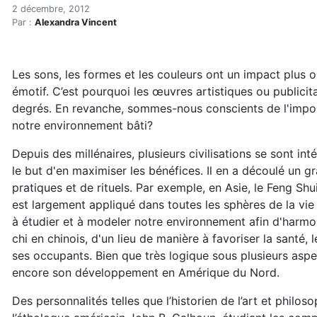
Le design thérapeutique
Accueil
2 décembre, 2012
Par :
Alexandra Vincent
Articles
Maisons saines
Hypersensibilités environnementales
Les sons, les formes et les couleurs ont un impact plus o
Le design thérapeutique
émotif. C’est pourquoi les œuvres artistiques ou publicit
degrés. En revanche, sommes-nous conscients de l'impor
notre environnement bâti?
Depuis des millénaires, plusieurs civilisations se sont int
le but d'en maximiser les bénéfices. Il en a découlé un 
pratiques et de rituels. Par exemple, en Asie, le Feng Shu
est largement appliqué dans toutes les sphères de la vie 
à étudier et à modeler notre environnement afin d'harmoni
chi en chinois, d'un lieu de manière à favoriser la santé, 
ses occupants. Bien que très logique sous plusieurs aspe
encore son développement en Amérique du Nord.
Des personnalités telles que l’historien de l’art et philo