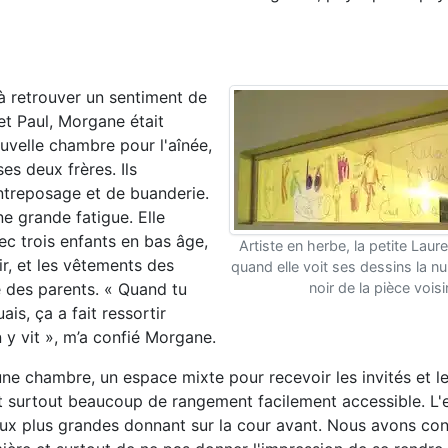
 à retrouver un sentiment de
et Paul, Morgane était
ouvelle chambre pour l'aînée,
es deux frères. Ils
entreposage et de buanderie.
e grande fatigue. Elle
ec trois enfants en bas âge,
Artiste en herbe, la petite Laur
ir, et les vêtements des
quand elle voit ses dessins la nui
 des parents. « Quand tu
noir de la pièce voisi
is, ça a fait ressortir
y vit », m’a confié Morgane.
e chambre, un espace mixte pour recevoir les invités et le
et surtout beaucoup de rangement facilement accessible. L
deux plus grandes donnant sur la cour avant. Nous avons co