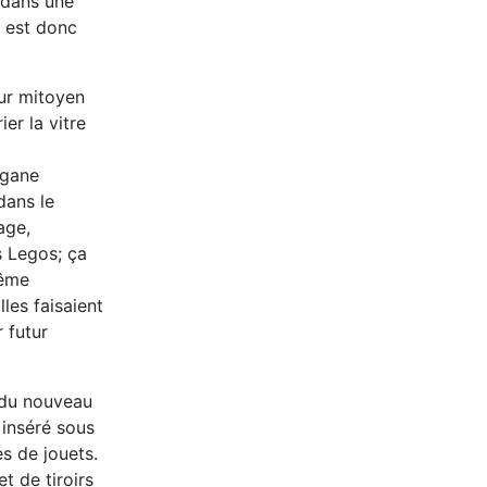
e dans une
l est donc
mur mitoyen
er la vitre
rgane
dans le
age,
es Legos; ça
même
les faisaient
 futur
 du nouveau
 inséré sous
es de jouets.
t de tiroirs