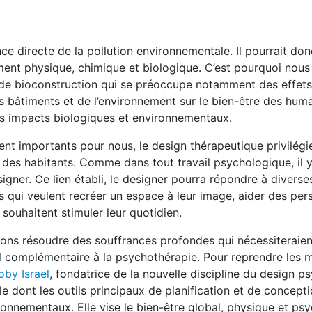
e directe de la pollution environnementale. Il pourrait don
ent physique, chimique et biologique. C’est pourquoi nous
 de bioconstruction qui se préoccupe notamment des effet
s bâtiments et de l’environnement sur le bien-être des huma
es impacts biologiques et environnementaux.
ent importants pour nous, le design thérapeutique privilégie
e des habitants. Comme dans tout travail psychologique, il 
esigner. Ce lien établi, le designer pourra répondre à diverse
 qui veulent recréer un espace à leur image, aider des pe
 souhaitent stimuler leur quotidien.
s résoudre des souffrances profondes qui nécessiteraien
il complémentaire à la psychothérapie. Pour reprendre les 
oby Israel
, fondatrice de la nouvelle discipline du design 
le dont les outils principaux de planification et de concept
ronnementaux. Elle vise le bien-être global, physique et ps