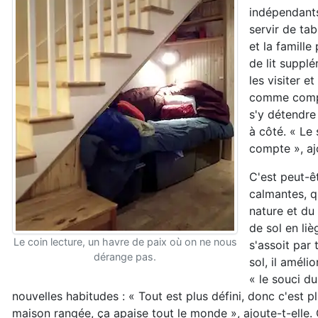
indépendants
servir de ta
et la famille
de lit suppl
les visiter e
comme compr
s'y détendre 
à côté. « Le 
compte », a
C'est peut-ê
calmantes, qu
nature et du
de sol en li
Le coin lecture, un havre de paix où on ne nous
s'assoit par
dérange pas.
sol, il améli
« le souci d
nouvelles habitudes : « Tout est plus défini, donc c'est pl
maison rangée, ça apaise tout le monde », ajoute-t-elle.