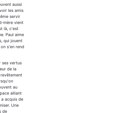
euvent aussi
voir les amis
même servir
nd-mère vient
t là, c'est
e. Paul aime
s, qui jouent
t on s'en rend
 ses vertus
leur de la
u revêtement
rsqu'on
souvent au
pace alliant
e a acquis de
aniser. Une
s de