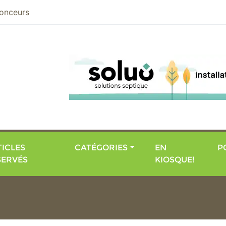
nier
onceurs
ICLES
CATÉGORIES
EN
P
SERVÉS
KIOSQUE!