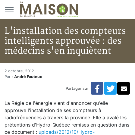
Aller au menu principal
Aller au contenu principal
L'installation des compteurs
intelligents approuvée : des
médecins s'en inquiètent
L'installation des compteurs i
Accueil
2 octobre, 2012
Par :
André Fauteux
Articles
Bulletin la Maison saine
Facebook
Twitte
Co
Partager sur
L'installation des compteurs intelligents approuvée : 
La Régie de l'énergie vient d'annoncer qu'elle
approuve l'installation de ses compteurs à
radiofréquences à travers la province. Elle a avalé les
prétentions d'Hydro-Québec remises en question dans
ce document :
uploads/2012/10/Hydro-