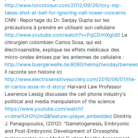
http://www.torontosun.com/2012/09/26/tory-mp-
takes-shot-at-bell-for-ignoring-cell-tower-concerns
CNN : Reportage du Dr. Sanjay Gupta sur les
précautions à prendre en utilisant son cellulaire
http://www.youtube.com/watch?v=PqCDrHXgtd0
Le
chirurgien colombien Carlos Sosa, qui est
électrosensible, explique les effets médicaux des
micro-ondes émises par les antennes de cellulaire :
http://www.buergerwelle.de:8080/helma/twoday/bwnews
Il raconte son histoire ici
http://www.electrosensitivesociety.com/2010/06/01/the-
dr-carlos-sosa-m-d-story/
Harvard Law Professor
Lawrence Lessig discusses the cell phone industry’s
political and media manipulation of the science
https://www.youtube.com/watch?
v=dme1UH2h2mQ&feature=player_embedded
Dimitris
J. Panagopoulos, (2012): “Gametogenesis, Embryonic
and Post-Embryonic Development of Drosophila