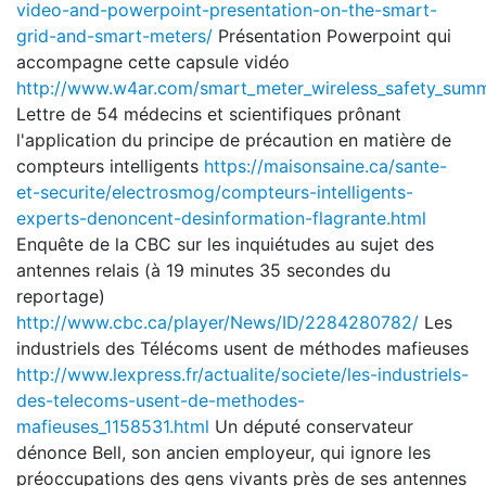
video-and-powerpoint-presentation-on-the-smart-
grid-and-smart-meters/
Présentation Powerpoint qui
accompagne cette capsule vidéo
http://www.w4ar.com/smart_meter_wireless_safety_summ
Lettre de 54 médecins et scientifiques prônant
l'application du principe de précaution en matière de
compteurs intelligents
https://maisonsaine.ca/sante-
et-securite/electrosmog/compteurs-intelligents-
experts-denoncent-desinformation-flagrante.html
Enquête de la CBC sur les inquiétudes au sujet des
antennes relais (à 19 minutes 35 secondes du
reportage)
http://www.cbc.ca/player/News/ID/2284280782/
Les
industriels des Télécoms usent de méthodes mafieuses
http://www.lexpress.fr/actualite/societe/les-industriels-
des-telecoms-usent-de-methodes-
mafieuses_1158531.html
Un député conservateur
dénonce Bell, son ancien employeur, qui ignore les
préoccupations des gens vivants près de ses antennes