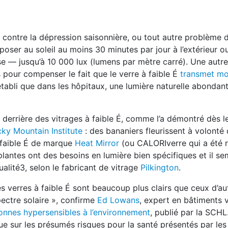
 contre la dépression saisonnière, ou tout autre problème 
poser au soleil au moins 30 minutes par jour à l’extérieur ou
se — jusqu’à 10 000 lux (lumens par mètre carré). Une autre
 pour compenser le fait que le verre à faible É
transmet mo
s établi que dans les hôpitaux, une lumière naturelle abondant
 derrière des vitrages à faible É, comme l’a démontré dès l
ky Mountain Institute
: des bananiers fleurissent à volonté
 faible É de marque
Heat Mirror
(ou CALORIverre qui a été 
 plantes ont des besoins en lumière bien spécifiques et il se
ualité3, selon le fabricant de vitrage
Pilkington
.
es verres à faible É sont beaucoup plus clairs que ceux d’aut
spectre solaire », confirme
Ed Lowans
, expert en bâtiments v
onnes hypersensibles à l’environnement
, publié par la SCH
ue sur les présumés risques pour la santé présentés par les