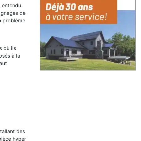
is entendu
oignages de
un problème
 où ils
sés à la
aut
tallant des
 pièce hyper