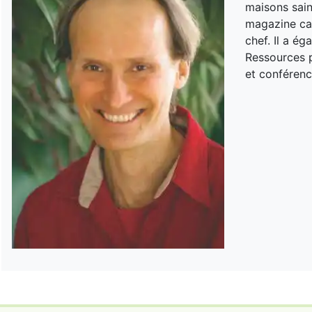
maisons sain
magazine can
chef. Il a é
Ressources p
et conférenc