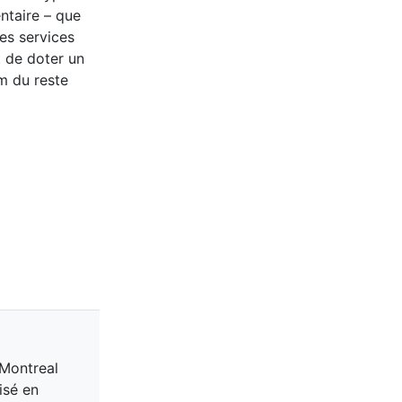
ntaire – que
des services
st de doter un
um du reste
 Montreal
isé en