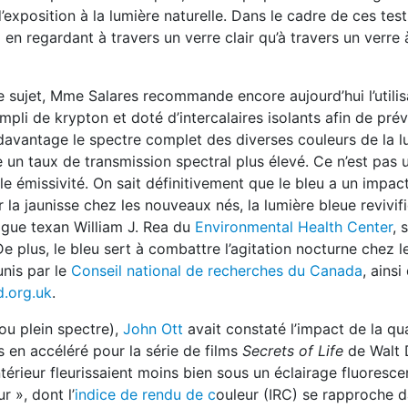
position à la lumière naturelle. Dans le cadre de ces test
 en regardant à travers un verre clair qu’à travers un verre 
le sujet, Mme Salares recommande encore aujourd’hui l’utilis
empli de krypton et doté d’intercalaires isolants afin de prév
 davantage le spectre complet des diverses couleurs de la l
de un taux de transmission spectral plus élevé. Ce n’est pas
ble émissivité. On sait définitivement que le bleu a un impact
er la jaunisse chez les nouveaux nés, la lumière bleue revivifi
logue texan William J. Rea du
Environmental Health Center
, 
e plus, le bleu sert à combattre l’agitation nocturne chez 
unis par le
Conseil national de recherches du Canada
, ainsi
d.org.uk
.
(ou plein spectre),
John Ott
avait constaté l’impact de la qua
os en accéléré pour la série de films
Secrets of Life
de Walt D
’intérieur fleurissaient moins bien sous un éclairage fluoresc
r », dont l’
indice de rendu de c
ouleur (IRC) se rapproche 