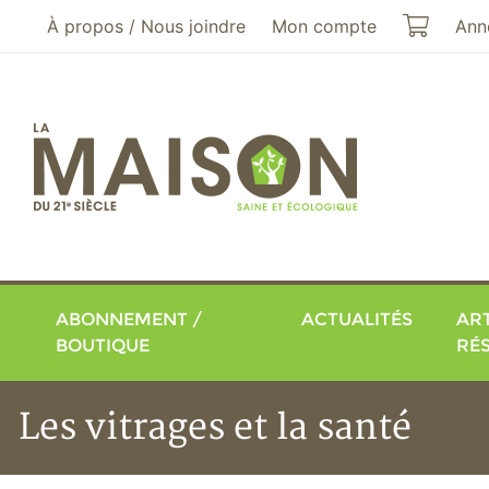
Aller au menu principal
Aller au contenu principal
Mon pa
À propos / Nous joindre
Mon compte
Ann
ABONNEMENT /
ACTUALITÉS
ART
BOUTIQUE
RÉ
Les vitrages et la santé