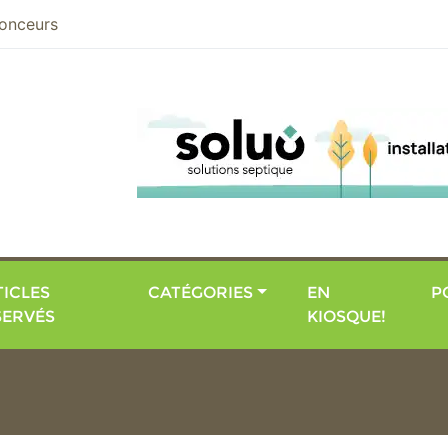
nier
onceurs
ICLES
CATÉGORIES
EN
P
SERVÉS
KIOSQUE!