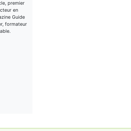
cle, premier
acteur en
gazine Guide
er, formateur
able.