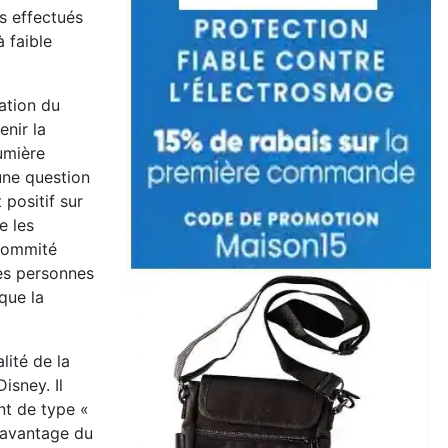
s effectués
à faible
ation du
enir la
umière
 une question
 positif sur
e les
sommité
les personnes
 que la
lité de la
isney. Il
ent de type «
davantage du