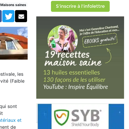
Maisons saines
S'inscrire à l'infolettre
Facebook
Twitter
Courriel
stivale, les
vité (Faible
qui sont
it
atériaux et
ment de