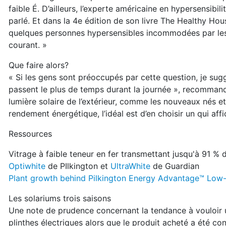
faible É. D’ailleurs, l’experte américaine en hypersensibili
parlé. Et dans la 4e édition de son livre The Healthy Hou
quelques personnes hypersensibles incommodées par les
courant. »
Que faire alors?
« Si les gens sont préoccupés par cette question, je suggè
passent le plus de temps durant la journée », recomma
lumière solaire de l’extérieur, comme les nouveaux nés et
rendement énergétique, l’idéal est d’en choisir un qui aff
Ressources
Vitrage à faible teneur en fer transmettant jusqu'à 91 % de
Optiwhite
de PIlkington et
UltraWhite
de Guardian
Plant growth behind Pilkington Energy Advantage™ Low
Les solariums trois saisons
Une note de prudence concernant la tendance à vouloir ut
plinthes électriques alors que le produit acheté a été con