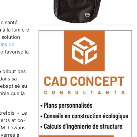
de santé
 à la lumière
 solution
ins de
e favorise la
e début des
 dans sa
rebaptisé au
mble que la
refois. « Le
erts et co-
L.M. Lowans
 verres à