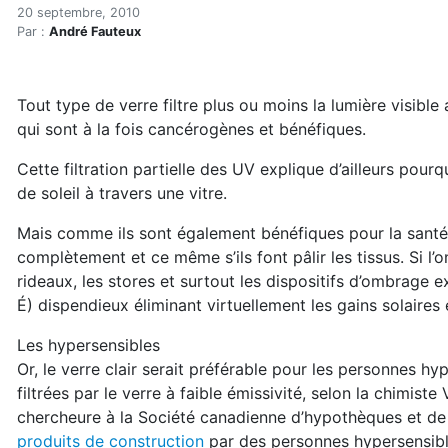
Les vitrages et la santé
Accueil
20 septembre, 2010
Par :
André Fauteux
Articles
Maisons saines
Hypersensibilités environnementales
Tout type de verre filtre plus ou moins la lumière visible 
Les vitrages et la santé
qui sont à la fois cancérogènes et bénéfiques.
Cette filtration partielle des UV explique d’ailleurs pour
de soleil à travers une vitre.
Mais comme ils sont également bénéfiques pour la santé, i
complètement et ce même s’ils font pâlir les tissus. Si l’o
rideaux, les stores et surtout les dispositifs d’ombrage ex
É) dispendieux éliminant virtuellement les gains solaires 
Les hypersensibles
Or, le verre clair serait préférable pour les personnes h
filtrées par le verre à faible émissivité, selon la chimiste
chercheure à la Société canadienne d’hypothèques et d
produits de construction
par des personnes hypersensible