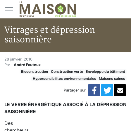
Aller au menu principal
Aller au contenu principal
Vitrages et dépression
saisonnière
Vitrages et dépression saisonn
Accueil
28 janvier, 2010
Par :
André Fauteux
Articles
Bioconstruction
Construction verte
Enveloppe du bâtiment
Maisons saines
Hypersensibilités environnementales
Maisons saines
Hypersensibilités environnementales
Vitrages et dépression saisonnière
Facebook
Twitte
Co
Partager sur
LE VERRE ÉNERGÉTIQUE ASSOCIÉ À LA DÉPRESSION
SAISONNIÈRE
Des
chercheurs