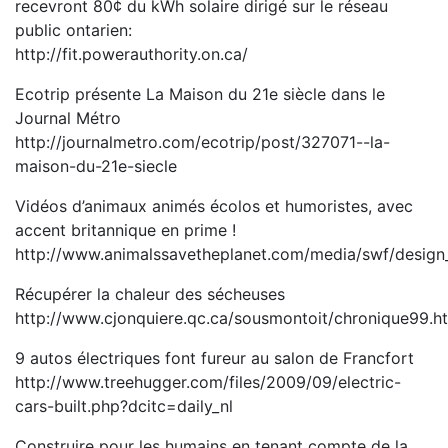
recevront 80¢ du kWh solaire dirigé sur le réseau
public ontarien:
http://fit.powerauthority.on.ca/
Ecotrip présente La Maison du 21e siècle dans le
Journal Métro
http://journalmetro.com/ecotrip/post/327071--la-
maison-du-21e-siecle
Vidéos d’animaux animés écolos et humoristes, avec
accent britannique en prime !
http://www.animalssavetheplanet.com/media/swf/design
Récupérer la chaleur des sécheuses
http://www.cjonquiere.qc.ca/sousmontoit/chronique99.h
9 autos électriques font fureur au salon de Francfort
http://www.treehugger.com/files/2009/09/electric-
cars-built.php?dcitc=daily_nl
Construire pour les humains en tenant compte de la