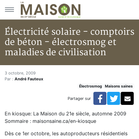
Aller au menu principal
Aller au contenu principal
Électricité solaire - comptoirs
de béton - électrosmog et
maladies de civilisation
Électricité solaire - comptoirs
Accueil
3 octobre, 2009
Par :
André Fauteux
Articles
Électrosmog
Maisons saines
Maisons saines
Hypersensibilités environnementales
Facebook
Twitte
Co
Partager sur
Électricité solaire - comptoirs de béton - électrosmog
En kiosque: La Maison du 21e siècle, automne 2009
Sommaire : maisonsaine.ca/en-kiosque
Dès ce 1er octobre, les autoproducteurs résidentiels