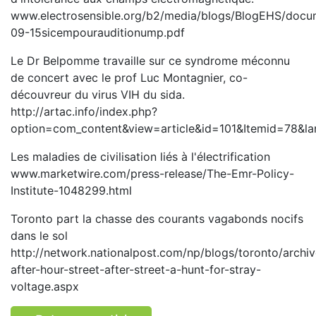
www.electrosensible.org/b2/media/blogs/BlogEHS/docu
09-15sicempourauditionump.pdf
Le Dr Belpomme travaille sur ce syndrome méconnu
de concert avec le prof Luc Montagnier, co-
découvreur du virus VIH du sida.
http://artac.info/index.php?
option=com_content&view=article&id=101&Itemid=78&l
Les maladies de civilisation liés à l'électrification
www.marketwire.com/press-release/The-Emr-Policy-
Institute-1048299.html
Toronto part la chasse des courants vagabonds nocifs
dans le sol
http://network.nationalpost.com/np/blogs/toronto/archi
after-hour-street-after-street-a-hunt-for-stray-
voltage.aspx