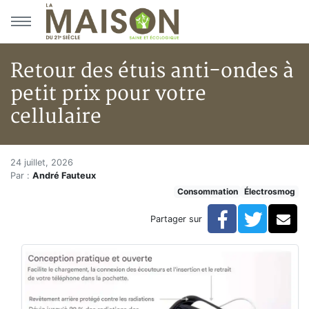
Aller au menu principal
Aller au contenu principal
Retour des étuis anti-ondes à
petit prix pour votre
cellulaire
Retour des étuis anti-ondes à p
Accueil
24 juillet, 2026
Par :
André Fauteux
Articles
Consommation
Électrosmog
Actualités
Retour des étuis anti-ondes à petit prix pour votre cel
Facebook
Twitte
Co
Partager sur