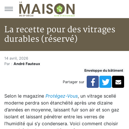
Aller au menu principal
Aller au contenu principal
La recette pour des vitrages
durables (réservé)
La recette pour des vitrages du
Accueil
14 avril, 2026
Par :
André Fauteux
Articles
Enveloppe du bâtiment
Enveloppe du bâtiment
La recette pour des vitrages durables (réservé)
Facebook
Twitte
Co
Partager sur
Selon le magazine
Protégez-Vous
, un vitrage scellé
moderne perdra son étanchéité après une dizaine
d’années en moyenne, laissant fuir son air et son gaz
isolant et laissant pénétrer entre les verres de
l’humidité qui s’y condensera. Voici comment choisir