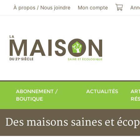
Aller au menu principal
Aller au contenu principal
Mon pa
À propos / Nous joindre
Mon compte
Ann
ABONNEMENT /
ACTUALITÉS
ART
BOUTIQUE
RÉ
Des maisons saines et écop