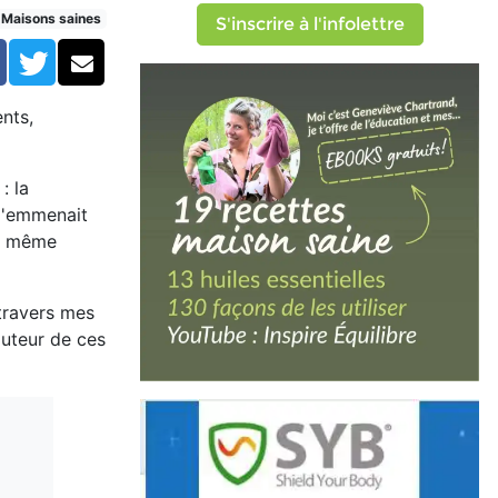
Maisons saines
S'inscrire à l'infolettre
Facebook
Twitter
Courriel
ents,
: la
m'emmenait
 a même
 travers mes
auteur de ces