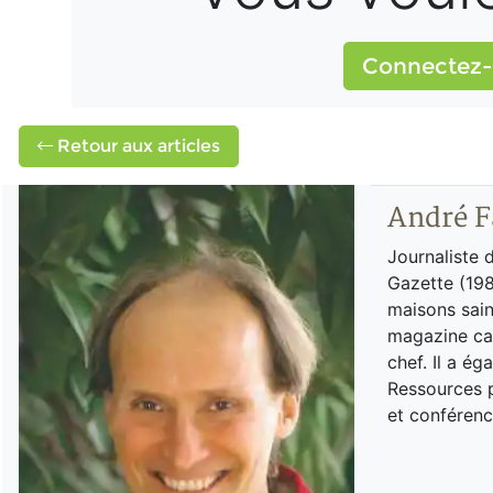
Connectez-
Retour aux articles
André F
Journaliste 
Gazette (198
maisons sain
magazine can
chef. Il a é
Ressources p
et conférenc