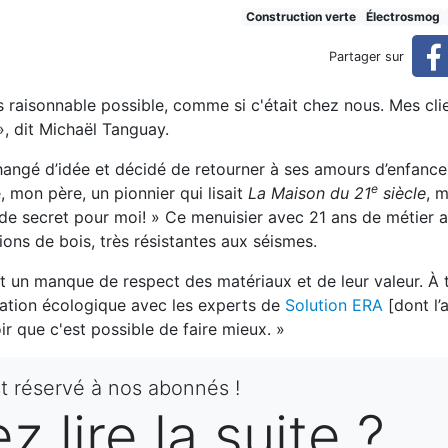
erformantes (réservé)
Construction verte
Électrosmog
Partager sur
us raisonnable possible, comme si c'était chez nous. Mes cli
», dit Michaël Tanguay.
changé d’idée et décidé de retourner à ses amours d’enfance 
e
, mon père, un pionnier qui lisait
La Maison du 21
siècle
, 
us de secret pour moi! » Ce menuisier avec 21 ans de métier
ions de bois, très résistantes aux séismes.
ait un manque de respect des matériaux et de leur valeur. À
bitation écologique avec les experts de
Solution ERA
[dont l’
oir que c'est possible de faire mieux. »
st réservé à nos abonnés !
 lire la suite ?