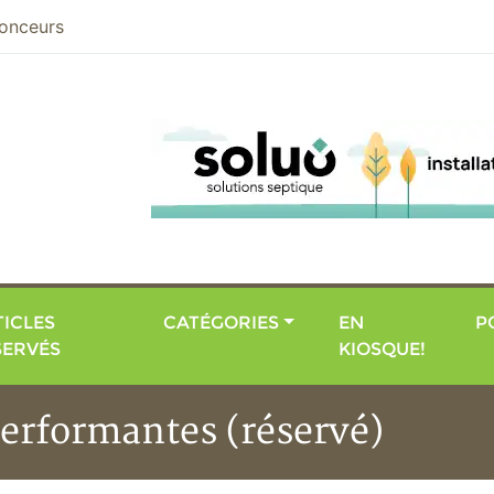
nier
onceurs
ICLES
CATÉGORIES
EN
P
SERVÉS
KIOSQUE!
erformantes (réservé)