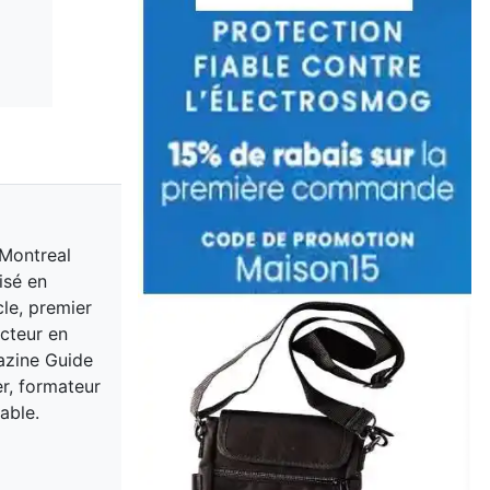
 Montreal
isé en
cle, premier
acteur en
gazine Guide
er, formateur
able.