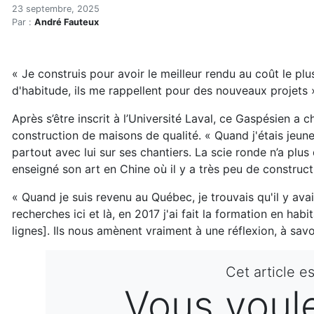
Des maisons saines et écop
Accueil
23 septembre, 2025
Par :
André Fauteux
Articles
Maisons saines
Hypersensibilités environnementales
« Je construis pour avoir le meilleur rendu au coût le pl
Des maisons saines et écoperformantes (réservé)
d'habitude, ils me rappellent pour des nouveaux projets 
Après s’être inscrit à l’Université Laval, ce Gaspésien a 
construction de maisons de qualité. « Quand j'étais jeune
partout avec lui sur ses chantiers. La scie ronde n’a pl
enseigné son art en Chine où il y a très peu de construct
« Quand je suis revenu au Québec, je trouvais qu'il y av
recherches ici et là, en 2017 j'ai fait la formation en ha
lignes]. Ils nous amènent vraiment à une réflexion, à sav
Cet article e
Vous voulez