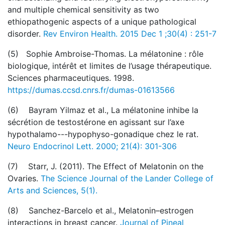
and multiple chemical sensitivity as two
ethiopathogenic aspects of a unique pathological
disorder.
Rev Environ Health. 2015 Dec 1 ;30(4) : 251-7
(5) Sophie Ambroise-Thomas. La mélatonine : rôle
biologique, intérêt et limites de l’usage thérapeutique.
Sciences pharmaceutiques. 1998.
https://dumas.ccsd.cnrs.fr/dumas-01613566
(6) Bayram Yilmaz et al., La mélatonine inhibe la
sécrétion de testostérone en agissant sur l’axe
hypothalamo---hypophyso-gonadique chez le rat.
Neuro Endocrinol Lett. 2000; 21(4): 301-306
(7) Starr, J. (2011). The Effect of Melatonin on the
Ovaries.
The Science Journal of the Lander College of
Arts and Sciences, 5(1).
(8) Sanchez-Barcelo et al., Melatonin–estrogen
interactions in breast cancer.
Journal of Pineal