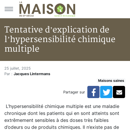
Aller au menu principal
Aller au contenu principal
Tentative d’explication de
l’hypersensibilité chimique
multiple
Tentative d’explication de l’h
Accueil
25 juillet, 2025
Par :
Jacques Lintermans
Articles
Maisons saines
Maisons saines
Hypersensibilités environnementales
Facebook
Twitte
Co
Partager sur
Tentative d’explication de l’hypersensibilité chimique 
L’hypersensibilité chimique multiple est une maladie
chronique dont les patients qui en sont atteints sont
extrêmement sensibles à des doses très faibles
d’odeurs ou de produits chimiques. Il n’existe pas de