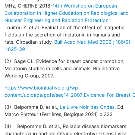
MHz, CHERNE 2018-
14th Workshop on European
Collaboration in Higher Education on Radiological and
Nuclear Engineering and Radiation Protection
Touitou Y. et al. Evaluation of the effect of magnetic
fields on the secretion of melatonin in humans and
rats. Circadian study.
Bull Acad Natl Med 2002 ; 186(9)
:1625-39
(2) Sage CL, Evidence for breast cancer promotion,
Melatonin studies in cells and animals, BioInitiative
Working Group, 2007.
https://www.bioinitiative.org/wp-
content/uploads/pdfs/sec14_2007_Evidence_For_Breast_
(3) Belpomme D. et al.,
Le Livre Noir des Ondes
. Ed.
Marco Pietteur (Ferrières, Belgique 2021) p.322
(4) Belpomme D. et al., Reliable disease biomarkers
characterizing and identifying electrohypersensitivity