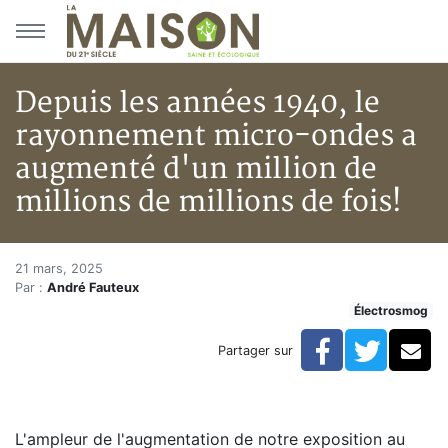
Aller au menu principal
Aller au contenu principal
Depuis les années 1940, le
rayonnement micro-ondes a
augmenté d'un million de
millions de millions de fois!
Depuis les années 1940, le ray
Accueil
21 mars, 2025
Par :
André Fauteux
Articles
Électrosmog
Électrosmog
Depuis les années 1940, le rayonnement micro-ondes a 
Facebook
Twitte
Co
Partager sur
L'ampleur de l'augmentation de notre exposition au