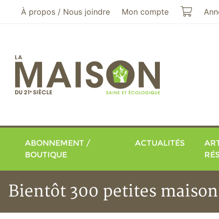
Aller au menu principal
Aller au contenu principal
Mon pa
À propos / Nous joindre
Mon compte
Ann
ABONNEMENT /
ACTUALITÉS
ART
BOUTIQUE
RÉ
Bientôt 300 petites maison