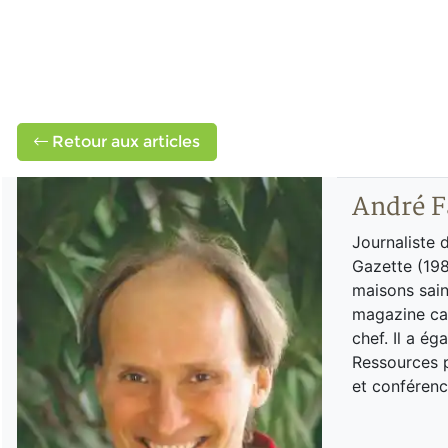
Retour aux articles
André F
Journaliste 
Gazette (198
maisons sain
magazine can
chef. Il a é
Ressources p
et conférenc