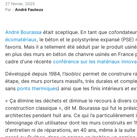
Bientôt 300 petites maison
Accueil
27 février, 2025
Par :
André Fauteux
Articles
Construction verte
Enveloppe du bâtiment
André Bourassa
était sceptique.
En tant que cofondateu
Bientôt 300 petites maisons en Isobloc usiné
écomatériaux
, le béton et le polystyrène expansé (PSE)
favoris. Mais il a tellement été séduit
par le produit usin
en plus des murs en béton de chanvre usinés en France
cadre d'une récente
conférence sur les matériaux innova
Développé depuis 1984, l’
Isobloc
permet de construire ra
étape, des murs p
orteurs massifs, très durales et complet
sans
ponts thermiques
) ainsi que
les finis intérieurs et ex
« Ça élimine les déchets et diminue le recours à divers c
construction classique »,
dit M. Bourassa qui fut le prési
architectes pendant huit ans. Ce qui l’a particulière
ment i
témoignage d’un utilisateur dont les murs construits en 1
d'entretien ni de réparations, en 40 ans, même à la suite d