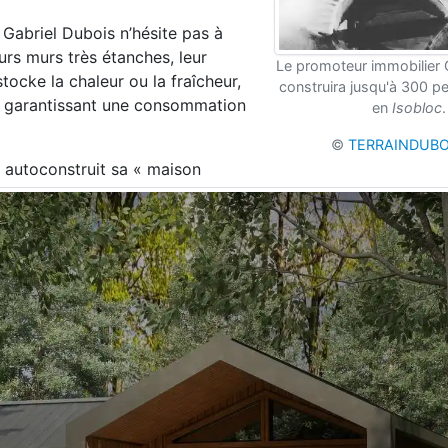
 Gabriel Dubois n’hésite pas
à
urs murs très étanches, leur
Le promoteur immobilier 
stocke la chaleur ou la fraîcheur,
construira jusqu'à 300 p
n garantissant une consommation
en
Isobloc
.
©
TERRAINDUBO
 a autoconstruit sa « maison