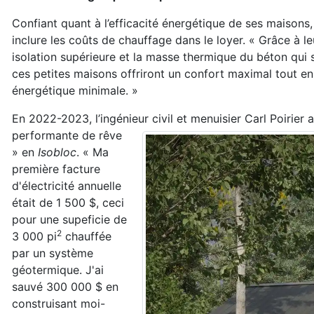
Confiant quant à l’efficacité
énergétique de ses maisons,
inclure les coûts de chauffage dans le loyer.
«
G
râce à le
isolation
supérieure et la masse thermique du béton qui
ces petites
maisons offriront un confort maximal tout e
énergétique minimale. »
En 2022-2023, l’ingénieur civil et menuisier Carl Poirier
performante de rêve
» en
Isobloc
. « Ma
première facture
d'électricité annuelle
était de 1 500 $, ceci
pour une supeficie de
2
3 000 pi
chauffée
par un système
géotermique. J'ai
sauvé 300 000 $ en
construisant moi-