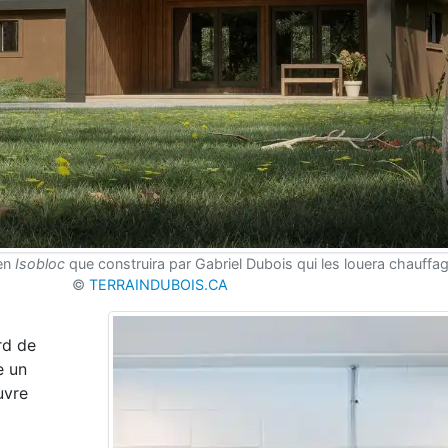
en
Isobloc
que construira par Gabriel Dubois qui les louera chauffag
©
TERRAINDUBOIS.CA
rd de
e un
uvre