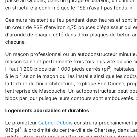
passé au Québec, dans un garage en
Isobloc
; un camion
en structure a confirmé que le PSE n'avait pas fondu. »
Ces murs résistent au feu pendant deux heures et sont im
un cœur de PSE
d'environ 4,75 pouces d'épaisseur qui 
d'aronde de chaque côté
dans deux plaques de béton ar
chacune.
Un maçon professionnel ou un autoconstructeur minutieux
maison saine et p
erformante trois fois plus vite qu'une c
2
Il faut 1 200 blocs par 1 000 pieds
carrés (pi
)
habitales. 
2
$ le pi
selon le maçon qui les installe ainsi que les coût
la texture du fini architectural, explique Éric Dionne, pr
l’entreprise de Mascouche. Un autoconstructeur peut p
blocs par jour p
uisque leurs contours sont embouvetés. 
Logements abordables et durables
Le promoteur
Gabriel Dubois
construira prochainement j
2
912 pi
, à proximité du centre-ville de Chertsey, dans L