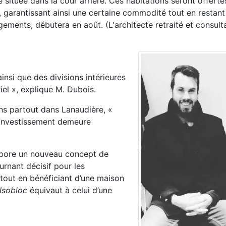
e située dans la
cour arrière. Ces habitations seront offerte
s, garantissant ainsi une certaine commodité tout en restan
ements, débutera en août. (L'architecte retraité et consult
insi que des divisions intérieures
riel », explique M. Dubois.
ins partout dans Lanaudière, «
'investissement demeure
abore
un nouveau concept de
urnant décisif pour les
 tout en
bénéficiant d’une maison
Isobloc
équivaut
à celui d’une