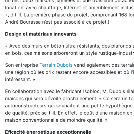
unités : deux maisons jumelées et une troisième détaché
location, avec chauffage, Internet et ameublement
inclu
», dit-il. La première phase
du projet, comprenant 168 log
André
Bourassa n’est pas associé à ce projet.)
Design et matériaux innovants
« A
vec des murs en béton ultra résistants, des
plafonds a
en
bois, ces maisons arboreront un style rustique-
indust
Son entreprise
Terrain Dubois
vend également
des terra
une
région où les prix restent encore accessibles et
où l
intéressant. »
En collaboration avec le fabricant Isobloc, M. Dubois él
maisons q
ui sera dévoilé prochainement. « Ce sera un
to
autoconstructeurs
qui souhaitent une petite hypothèque
de qualité, précise-t-il. E
n effet, le coût d'une maison en
maison conventionnelle de moindre q
ualité. »
Eficacité énergétique exceptionnelle