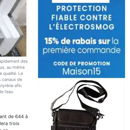
rapidement des
lus, au même
 qualité. Le
 canaux de
styrène afin
e l’eau
iant de 644 à
lera trois