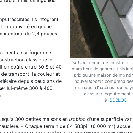
 a b
rûlé, mais un ingénieur
putrescibles. Ils intègrent
est embouveté en queue
chitectural de 2,6 pouces
 peut ainsi ériger une
onstruction classique. «
L'
Isobloc
permet de construire 
Il en coûte entre 30 $ et 40
murs haut de gamme, finis inc
s de
transport, la couleur et
prix qu'une maison de moindre
opriétaire depuis deux
ans de
nouvel
Isobloc
comprend des
drainage à l’extérieur du poly
oser lui-même 300 à 400
d’assurer l’égouttement d
»
©
ISOBLOC
usqu'à 300 petites maisons en
Isobloc
d'une superficie
var
2
2
anaudière. « Chaque terrain de 64 583pi
(6 000 m
) accueil