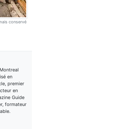
 mais conservé
 Montreal
isé en
cle, premier
acteur en
gazine Guide
er, formateur
able.