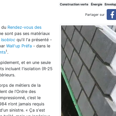
s en Isobloc usiné
Construction verte
Énergie
Envelo
Partager sur
r du
Rendez-vous des
 ne sont pas ses matériaux
é
Isobloc
qu'il l'a présenté -
 par
Wa
ll'up Préfa
- dans le
1
nts
.
pidement, et en une seule
s incluant l'isolation (R-25
térieurs.
orps de métiers de la
dent de l’Ordre des
mpressionné, c’est le
984 n’ont jamais r
equis
'un sinistre. « Ça s'est