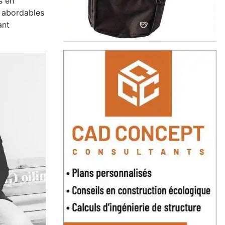
s en
t abordables
ant