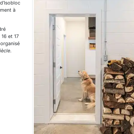
 d’Isobloc
mment à
dré
 16 et 17
 organisé
iècle
.