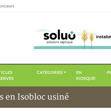
nier
onceurs
ICLES
CATÉGORIES
EN
P
SERVÉS
KIOSQUE!
s en Isobloc usiné