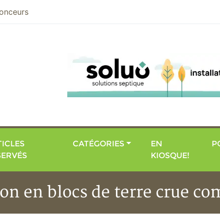
nier
onceurs
ICLES
CATÉGORIES
EN
P
SERVÉS
KIOSQUE!
ion en blocs de terre crue c