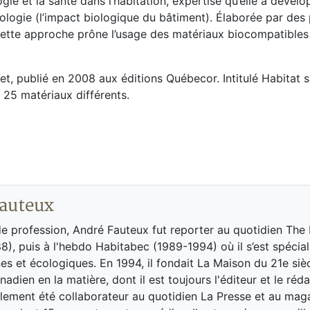
e et la santé dans l’habitation, expertise qu’elle a dével
ologie (l’impact biologique du bâtiment). Élaborée par des
ette approche prône l’usage des matériaux biocompatibles 
jet, publié en 2008 aux éditions Québecor. Intitulé Habitat s
 25 matériaux différents.
auteux
de profession, André Fauteux fut reporter au quotidien The
8), puis à l'hebdo Habitabec (1989-1994) où il s’est spécial
es et écologiques. En 1994, il fondait La Maison du 21e siè
adien en la matière, dont il est toujours l'éditeur et le réd
galement été collaborateur au quotidien La Presse et au ma