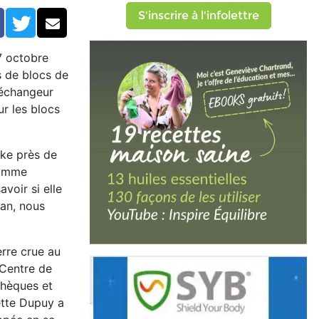
omprimée
S'inscrire à l'infolettre
Facebook
Twitter
Courriel
7 octobre
s de blocs de
 échangeur
ur les blocs
cke près de
 comme
voir si elle
man, nous
erre crue au
 Centre de
thèques et
nette Dupuy a