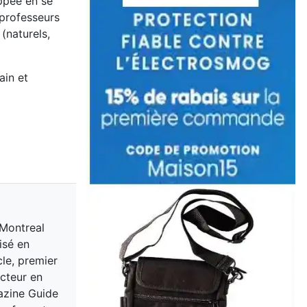
oppée en se
 professeurs
(naturels,
ain et
 Montreal
isé en
cle, premier
acteur en
gazine Guide