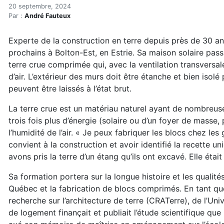
Formation sur la construct
Accueil
20 septembre, 2024
Par :
André Fauteux
Articles
Formations
Experte de la construction en terre depuis près de 30 a
Formation sur la construction en blocs de terre crue
prochains à Bolton-Est, en Estrie. Sa maison solaire pass
terre crue comprimée qui, avec la ventilation transversal
d’air. L’extérieur des murs doit être étanche et bien isolé
peuvent être laissés à l’état brut.
La terre crue est un matériau naturel ayant de nombreuses
trois fois plus d’énergie (solaire ou d’un foyer de masse,
l’humidité de l’air. « Je peux fabriquer les blocs chez les
convient à la construction et avoir identifié la recette 
avons pris la terre d’un étang qu’ils ont excavé. Elle était
Sa formation portera sur la longue histoire et les qualités
Québec et la fabrication de blocs comprimés. En tant que
recherche sur l’architecture de terre (CRATerre), de l’U
de logement finançait et publiait l’étude scientifique que