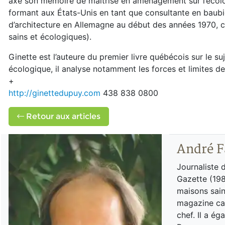
axé son mémoire de maîtrise en aménagement sur l’écologi
formant aux États-Unis en tant que consultante en baubi
d’architecture en Allemagne au début des années 1970, c
sains et écologiques).
Ginette est l’auteure du premier livre québécois sur le su
écologique, il analyse notamment les forces et limites de
+
http://ginettedupuy.com
438 838 0800
Retour aux articles
André F
Journaliste 
Gazette (198
maisons sain
magazine can
chef. Il a é