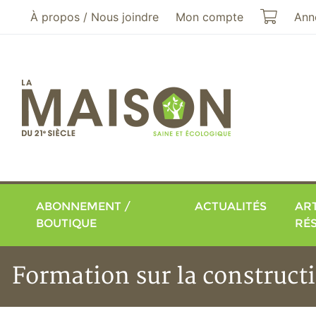
Aller au menu principal
Aller au contenu principal
Mon pa
À propos / Nous joindre
Mon compte
Ann
ABONNEMENT /
ACTUALITÉS
ART
BOUTIQUE
RÉ
Formation sur la construct