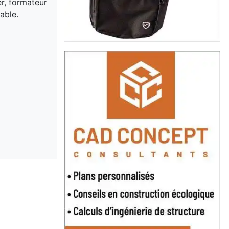
er, formateur
able.