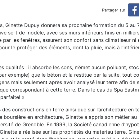
ion en blocs de terre crue c
Partager sur
ns, Ginette Dupuy donnera sa prochaine formation du 5 au 
 comprimée
ive sert de modèle, avec ses murs intérieurs finis en millier
e par les fenêtres, assurent son confort sans climatiseur ni
 pour le protéger des éléments, dont la pluie, mais à l’intérie
 qualités : il absorbe les sons, n’émet aucun polluant, sto
 par exemple) que le béton et la restitue par la suite, tout
 gens mais seulement après avoir analysé leur terre afin de sa
unique correspondant à cette terre. Dans le cas du Spa East
 parfaite! »
 des constructions en terre ainsi que sur l’architecture en t
 boursière en architecture, Ginette a appris son métier au
niversité de Grenoble. En 1999, la Société canadienne d’hypo
 Ginette a réalisée sur les propriétés du matériau terre. Gi