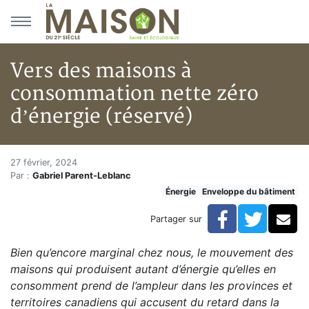
Aller au menu principal
Aller au contenu principal
Vers des maisons à
consommation nette zéro
d’énergie (réservé)
Vers des maisons à consommati
Accueil
27 février, 2024
Par :
Gabriel Parent-Leblanc
Articles
Énergie
Enveloppe du bâtiment
Énergie
Chauffage
Facebook
Twitte
Co
Partager sur
Vers des maisons à consommation nette zéro d’énergi
Bien qu’encore marginal chez nous, le mouvement des
maisons qui produisent autant d’énergie qu’elles en
consomment prend de l’ampleur dans les provinces et
territoires canadiens qui accusent du retard dans la