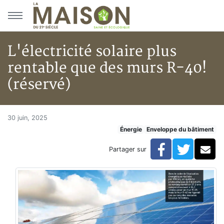
Aller au menu principal
Aller au contenu principal
L'électricité solaire plus
rentable que des murs R-40!
(réservé)
L'électricité solaire plus rent
Accueil
30 juin, 2025
Énergie
Enveloppe du bâtiment
Articles
Énergie
Facebook
Twitte
Co
Partager sur
Chauffage
L'électricité solaire plus rentable que des murs R-40! 