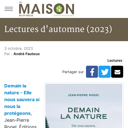
Aller au menu principal
Aller au contenu principal
Lectures d'automne (2023)
Lectures d'automne (2023)
Accueil
3 octobre, 2023
Par :
André Fauteux
Articles
Lectures
Lectures
Développement personnel
Facebook
Twitte
Co
Partager sur
Lectures d'automne (2023)
Demain la
nature - Elle
nous sauvera si
nous la
protégeons
,
Jean-Pierre
Rogel, Éditions