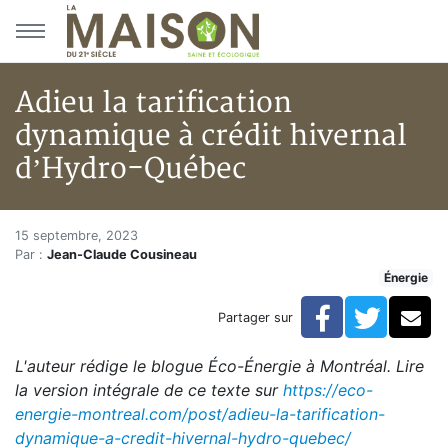
Aller au menu principal
Aller au contenu principal
Adieu la tarification
dynamique à crédit hivernal
d’Hydro-Québec
Adieu la tarification dynamiqu
Accueil
15 septembre, 2023
Par :
Jean-Claude Cousineau
Articles
Énergie
Énergie
Chauffage
Facebook
Twitte
Co
Partager sur
Adieu la tarification dynamique à crédit hivernal d’H
L'auteur rédige le blogue Éco-Énergie à Montréal. Lire
la version intégrale de ce texte sur
https://eco-
energie-montreal.com/post/adieu-la-tarification-
dynamique-a-credit-hivernal-hydro-quebec/