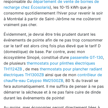
responsable du
département de vente de bornes de
recharge chez Écosolaris
), les 10-15 kWh que je
consomme quotidiennement l’hiver pour revenir le soir
à Montréal à partir de Saint-Jérôme ne me coûteront
vraiment pas cher.
Évidemment, je devrai être très prudent durant les
événements de pointe afin de ne pas trop consommer
car le tarif est alors cinq fois plus élevé que le tarif D
(domestique) de base. Par contre, avec mon
écosystème Sinopé, constitué d’une
passerelle GT-130
,
de plusieurs
thermostats pour plinthes électriques
TH1124ZB
, de mes
thermostats pour plancher radiant
électriques TH1300ZB
ainsi que de mon
contrôleur de
chauffe-eau Calypso RM2500ZB,
80 % du travail se
fera automatiquement. Il me suffira de penser à ne pas
démarrer la sécheuse et à ne pas faire cuire de dinde
durant les événements de pointe!
Au moins, mes économies seront directement liées à