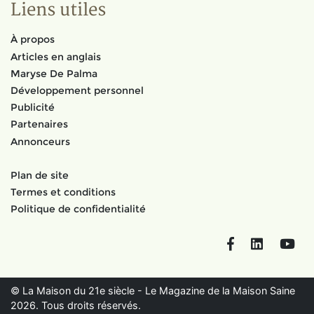
Liens utiles
À propos
Articles en anglais
Maryse De Palma
Développement personnel
Publicité
Partenaires
Annonceurs
Plan de site
Termes et conditions
Politique de confidentialité
Facebook
LinkedIn
You
© La Maison du 21e siècle - Le Magazine de la Maison Saine
2026. Tous droits réservés.