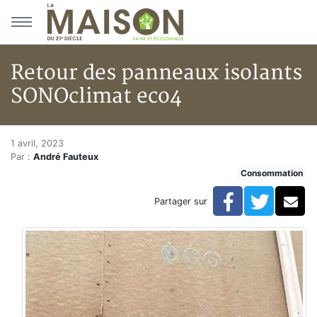
Aller au menu principal
Aller au contenu principal
Retour des panneaux isolants
SONOclimat eco4
Retour des panneaux isolants
Accueil
1 avril, 2023
Par :
André Fauteux
Articles
Consommation
Consommation
Retour des panneaux isolants SONOclimat eco4
Facebook
Twitte
Co
Partager sur