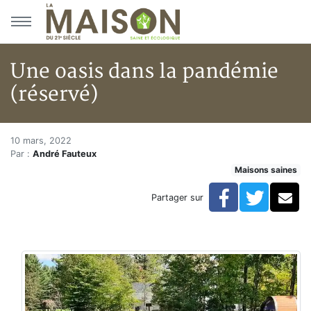
Aller au menu principal
Aller au contenu principal
Une oasis dans la pandémie
(réservé)
Une oasis dans la pandémie (ré
Accueil
10 mars, 2022
Par :
André Fauteux
Articles
Maisons saines
Maisons saines
Hypersensibilités environnementales
Facebook
Twitte
Co
Partager sur
Une oasis dans la pandémie (réservé)