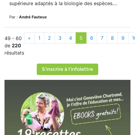
supérieure adaptés à la biologie des espèces....
Par :
André Fauteux
«
1
2
3
4
5
6
7
8
9
1
49 - 60
de
220
résultats
S'inscrire à l'infolettre