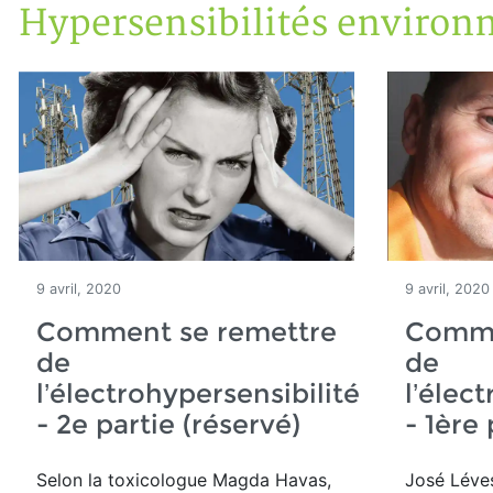
Hypersensibilités environ
Accueil
Articles
Maisons saines
Hypersensibilités environnementales
9 avril, 2020
9 avril, 2020
Comment se remettre
Comme
de
de
l’électrohypersensibilité
l’élec
- 2e partie (réservé)
- 1ère 
Selon la toxicologue Magda Havas,
José Léve