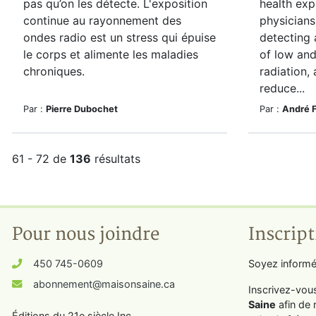
pas qu’on les détecte. L'exposition
health exp
continue au rayonnement des
physicians
ondes radio est un stress qui épuise
detecting 
le corps et alimente les maladies
of low an
chroniques.
radiation,
reduce...
Par :
Pierre Dubochet
Par :
André 
61 - 72 de
136
résultats
Pour nous joindre
Inscript
450 745-0609
Soyez informé
abonnement@maisonsaine.ca
Inscrivez-vou
Saine
afin de 
Éditions du 21e siècle Inc.