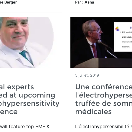
ne Berger
Par :
Asha
9
5 juillet, 2019
l experts
Une conférence
red at upcoming
l'électrohyperse
ohypersensitivity
truffée de som
rence
médicales
will feature top EMF &
L'électrohypersensibilité 