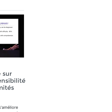
 sur
nsibilité
mités
s'améliore