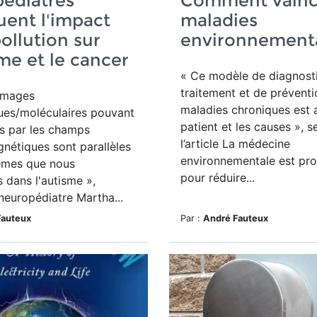
édiatres
Comment vaincr
uent l'impact
maladies
pollution sur
environnement
sme et le cancer
« Ce modèle de diagnosti
traitement et de prévent
mmages
maladies chroniques est a
ues/moléculaires pouvant
patient et les causes », s
s par les champs
l’article La médecine
nétiques sont parallèles
environnementale est pr
èmes que nous
pour réduire...
 dans l'autisme »,
 neuropédiatre Martha...
Fauteux
Par :
André Fauteux