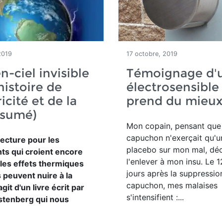
2019
17 octobre, 2019
n-ciel invisible
Témoignage d'
histoire de
électrosensible
ricité et de la
prend du mieu
ésumé)
Mon copain, pensant que 
capuchon n'exerçait qu'u
lecture pour les
placebo sur mon mal, dé
nts qui croient encore
l'enlever à mon insu. Le 12
 les effets thermiques
jours après la suppressio
 peuvent nuire à la
capuchon, mes malaises
'agit d'un livre écrit par
s'intensifient :...
rstenberg qui nous