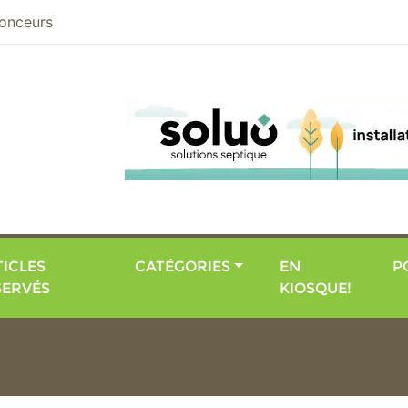
nier
onceurs
ICLES
CATÉGORIES
EN
P
SERVÉS
KIOSQUE!