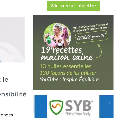
S'inscrire à l'infolettre
 le
nsibilité
x ondes