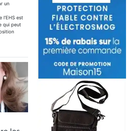
r un
e l’EHS est
 qui peut
osition