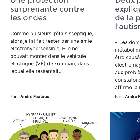
Une protection
Deux p
surprenante contre
expliq
les ondes
de la 
l'auti
Comme plusieurs, j’étais sceptique,
alors je l’ai fait tester par une amie
« Les do
électrohypersensible. Elle ne
métaboliq
pouvait monter dans le véhicule
être causé
électrique (VÉ) de son mari, dans
électromag
lequel elle ressentait...
aux probl
constatons
affirme la
Par :
André Fauteux
Par :
André 