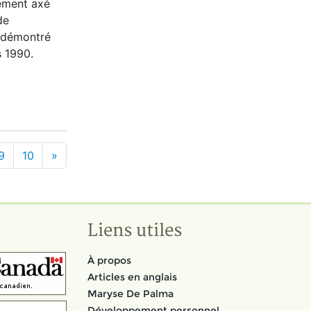
ement axé
de
a démontré
 1990.
9
10
»
Liens utiles
À propos
Articles en anglais
Maryse De Palma
Développement personnel