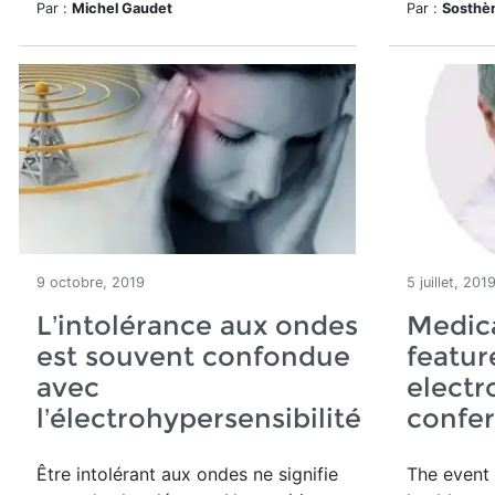
Par :
Michel Gaudet
Par :
Sosthè
9 octobre, 2019
5 juillet, 201
L’intolérance aux ondes
Medica
est souvent confondue
featu
avec
electr
l’électrohypersensibilité
confe
Être intolérant aux ondes ne signifie
The event 