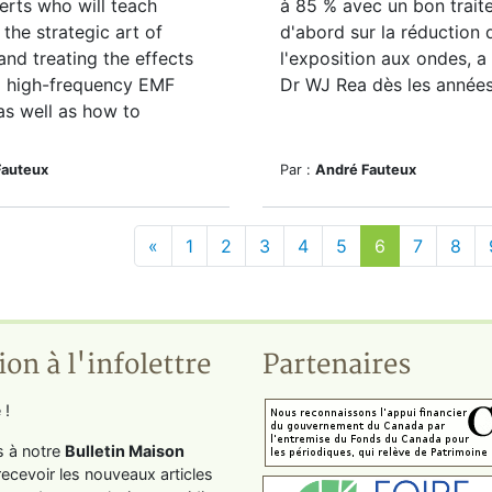
erts who will teach
à 85 % avec un bon trait
 the strategic art of
d'abord sur la réduction 
and treating the effects
l'exposition aux ondes, 
d high-frequency EMF
Dr WJ Rea dès les années
 as well as how to
Fauteux
Par :
André Fauteux
«
1
2
3
4
5
6
7
8
ion à l'infolettre
Partenaires
 !
s à notre
Bulletin Maison
recevoir les nouveaux articles