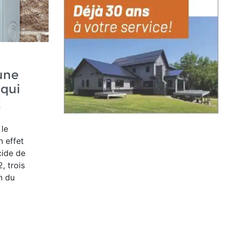
une
 qui
x
le
n effet
cide de
, trois
n du