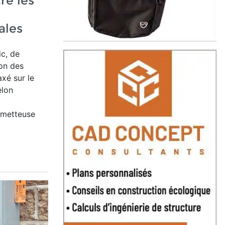
e les
ales
c, de
ion des
xé sur le
elon
ometteuse