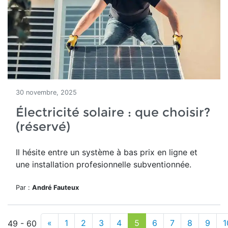
30 novembre, 2025
Électricité solaire : que choisir?
(réservé)
Il hésite entre un système à bas prix en ligne et
une installation profesionnelle subventionnée.
Par :
André Fauteux
«
1
2
3
4
5
6
7
8
9
1
49 - 60