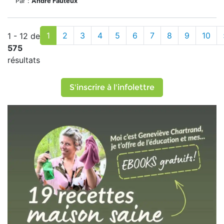
Par :
André Fauteux
1
2
3
4
5
6
7
8
9
10
1 - 12 de
575
résultats
S'inscrire à l'infolettre