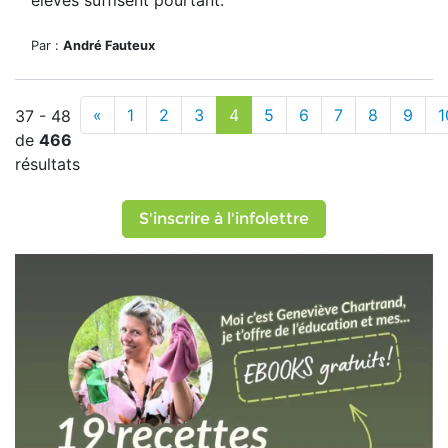
élèves suffisent pourtant.
Par :
André Fauteux
«
1
2
3
4
5
6
7
8
9
1
37 - 48
de
466
résultats
S'inscrire à l'infolettre