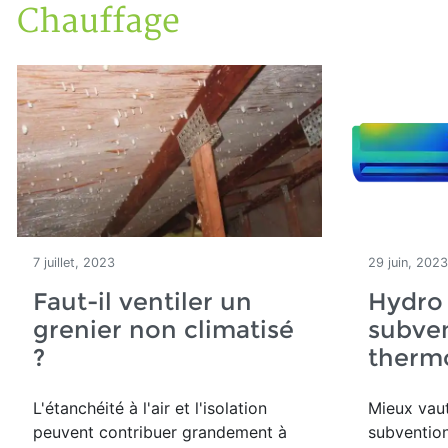
Chauffage
Accueil
Articles
Énergie
Chauffage
7 juillet, 2023
29 juin, 2023
Faut-il ventiler un
Hydro 
grenier non climatisé
subven
?
therm
L'étanchéité à l'air et l'isolation
Mieux vaut
peuvent contribuer grandement à
subvention