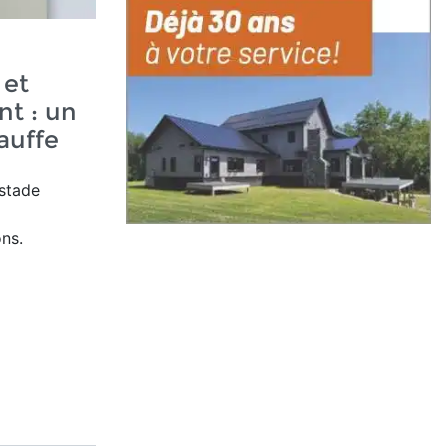
 et
nt : un
auffe
stade
ons.