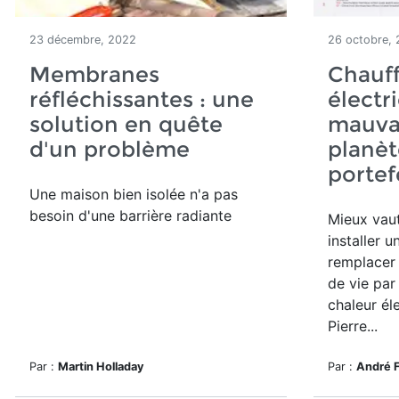
23 décembre, 2022
26 octobre,
Membranes
Chauff
réfléchissantes : une
électri
solution en quête
mauvai
d'un problème
planèt
portef
Une maison bien isolée n'a pas
besoin d'une barrière radiante
Mieux vaut
installer 
remplacer 
de vie par
chaleur él
Pierre...
Par :
Martin Holladay
Par :
André 