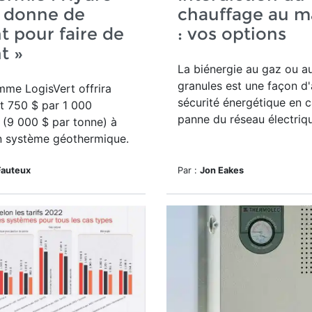
s donne de
chauffage au m
nt pour faire de
: vos options
t »
La biénergie au gaz ou a
granules est une façon d'
me LogisVert offrira
sécurité énergétique en 
 750 $ par 1 000
panne du réseau électriq
(9 000 $ par tonne) à
un système géothermique.
Fauteux
Par :
Jon Eakes