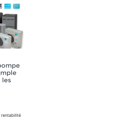
opompe
simple
 les
 rentabilité