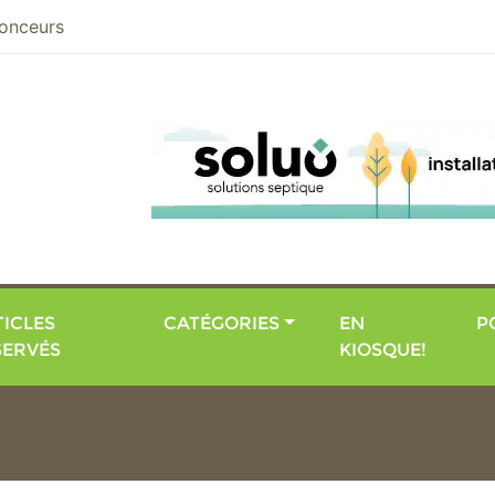
nier
onceurs
ICLES
CATÉGORIES
EN
P
SERVÉS
KIOSQUE!