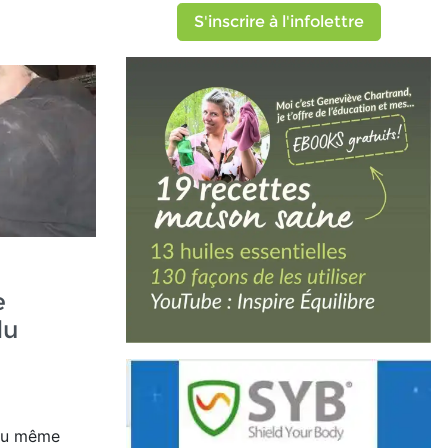
S'inscrire à l'infolettre
e
du
u même