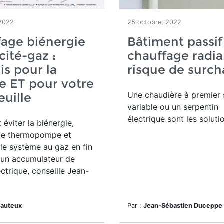
 2022
25 octobre, 2022
age biénergie
Bâtiment passif
cité-gaz :
chauffage radia
s pour la
risque de surch
e ET pour votre
Une chaudière à premier 
euille
variable ou un serpentin
électrique sont les soluti
 éviter la biénergie,
une thermopompe et
le système au gaz en fin
 un accumulateur de
ectrique, conseille Jean-
Fauteux
Par :
Jean-Sébastien Duceppe