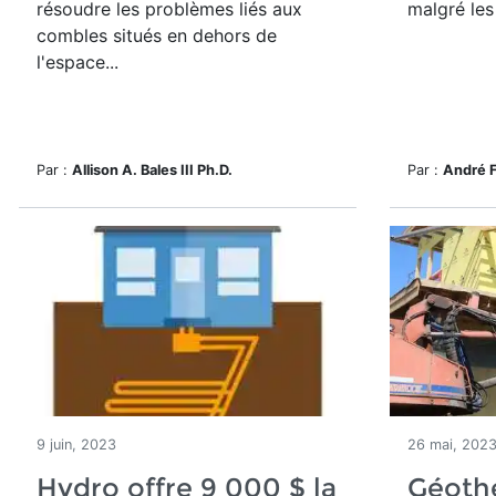
résoudre les problèmes liés aux
malgré les
combles situés en dehors de
l'espace...
Par :
Allison A. Bales III Ph.D.
Par :
André 
9 juin, 2023
26 mai, 202
Hydro offre 9 000 $ la
Géoth