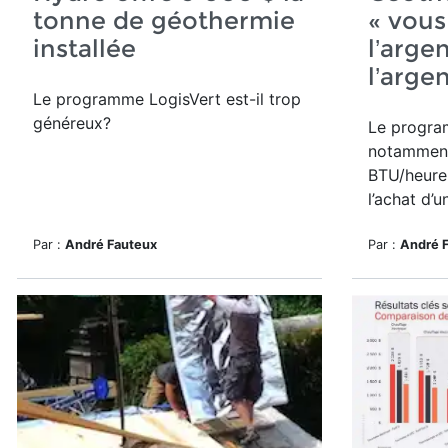
tonne de géothermie
« vou
installée
l’arge
l’argen
Le programme
LogisVert
est-il trop
généreux?
Le program
notamment
BTU/heure 
l’achat d’
Par :
André Fauteux
Par :
André 