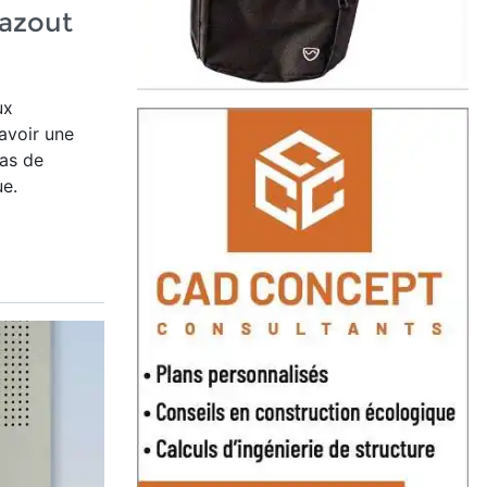
azout
ux
avoir une
cas de
ue.