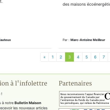
t.
des maisons écoénergéti
Fauteux
Par :
Marc-Antoine Meilleur
«
1
2
3
4
5
6
7
ion à l'infolettre
Partenaires
 !
s à notre
Bulletin Maison
recevoir les nouveaux articles