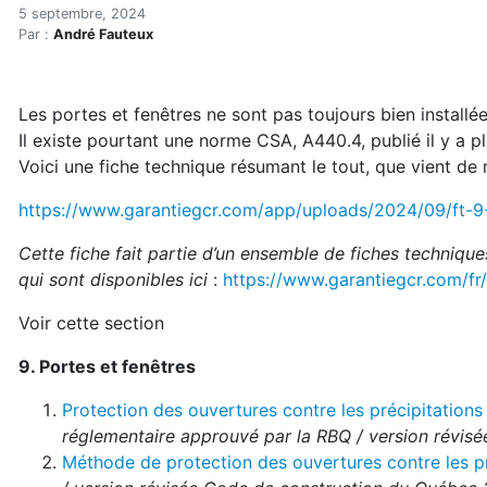
Fiche d'installation des fe
Accueil
5 septembre, 2024
Par :
André Fauteux
Articles
Construction verte
Enveloppe du bâtiment
Les portes et fenêtres ne sont pas toujours bien installé
Fiche d'installation des fenêtres de GCR
Il existe pourtant une norme CSA, A440.4, publié il y a p
Voici une fiche technique résumant le tout, que vient de m
https://www.garantiegcr.com/app/uploads/2024/09/ft-9
Cette fiche fait partie d’un ensemble de fiches techniques
qui sont disponibles ici
:
https://www.garantiegcr.com/fr
Voir cette section
9. Portes et fenêtres
Protection des ouvertures contre les précipitation
réglementaire approuvé par la RBQ / version révi
Méthode de protection des ouvertures contre les pré