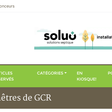
nier
onceurs
ICLES
CATÉGORIES
EN
P
SERVÉS
KIOSQUE!
nêtres de GCR