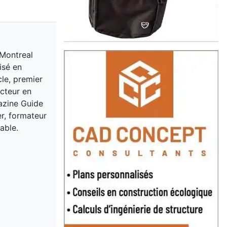
 Montreal
isé en
cle, premier
acteur en
gazine Guide
er, formateur
able.