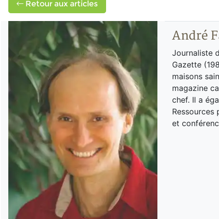
Retour aux articles
André F
Journaliste 
Gazette (198
maisons sain
magazine can
chef. Il a é
Ressources p
et conférenc