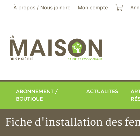
Aller au menu principal
Aller au contenu principal
Mon pa
À propos / Nous joindre
Mon compte
Ann
ABONNEMENT /
ACTUALITÉS
ART
BOUTIQUE
RÉ
Fiche d'installation des fe