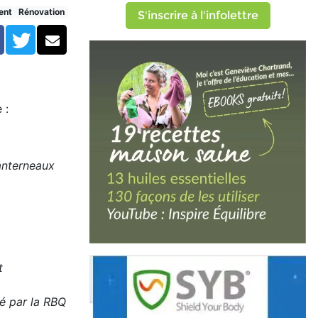
ent
Rénovation
S'inscrire à l'infolettre
Facebook
Twitter
Courriel
 :
lanterneaux
t
é par la RBQ