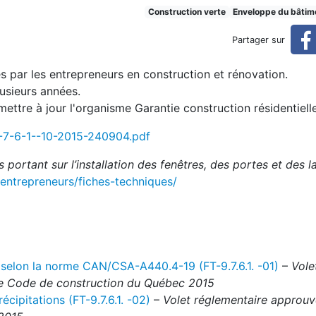
nêtres de GCR
Construction verte
Enveloppe du bâtim
Partager sur
es par les entrepreneurs en construction et rénovation.
lusieurs années.
ettre à jour l'organisme Garantie construction résidentielle
-7-6-1--10-2015-240904.pdf
 portant sur l’installation des fenêtres, des portes et des 
/entrepreneurs/fiches-techniques/
s selon la norme CAN/CSA-A440.4-19 (FT-9.7.6.1. -01)
–
Vole
sée Code de construction du Québec 2015
cipitations (FT-9.7.6.1. -02)
–
Volet réglementaire approuv