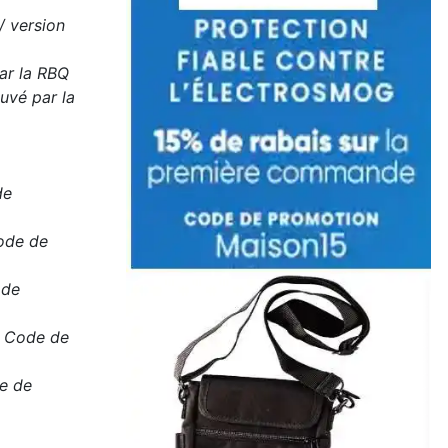
/ version
ar la RBQ
uvé par la
de
Code de
 de
e Code de
de de