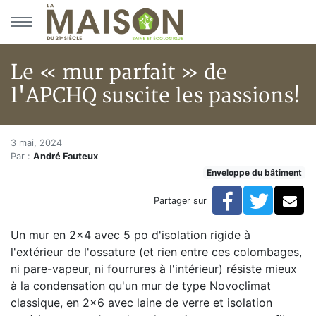
Aller au menu principal
Aller au contenu principal
Le « mur parfait » de
l'APCHQ suscite les passions!
Le « mur parfait » de l'APCHQ 
Accueil
3 mai, 2024
Par :
André Fauteux
Articles
Enveloppe du bâtiment
Enveloppe du bâtiment
Le « mur parfait » de l'APCHQ suscite les passions!
Facebook
Twitte
Co
Partager sur
Un mur en 2x4 avec 5 po d'isolation rigide à
l'extérieur de l'ossature (et rien entre ces colombages,
ni pare-vapeur, ni fourrures à l'intérieur) résiste mieux
à la condensation qu'un mur de type Novoclimat
classique, en 2x6 avec laine de verre et isolation