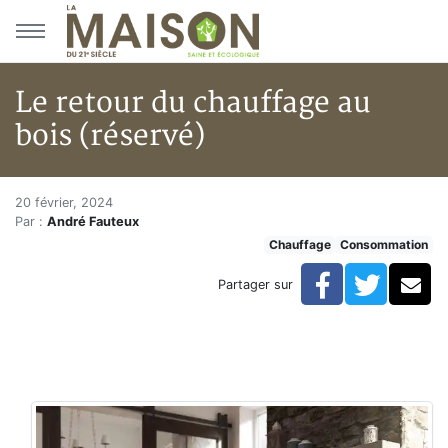
Aller au menu principal
Aller au contenu principal
Le retour du chauffage au
bois (réservé)
Le retour du chauffage au bois 
Accueil
20 février, 2024
Par :
André Fauteux
Articles
Chauffage
Consommation
Chauffage
Le retour du chauffage au bois (réservé)
Facebook
Twitte
Co
Partager sur