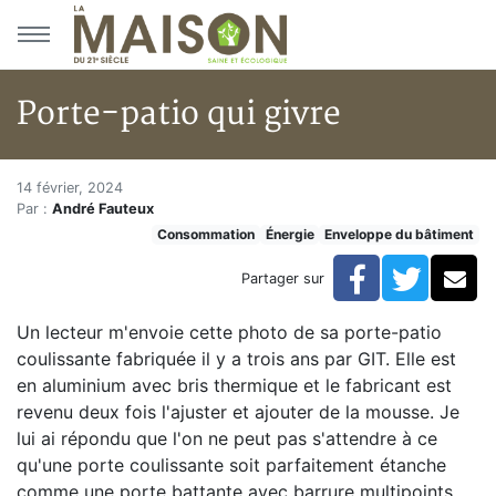
Aller au menu principal
Aller au contenu principal
Porte-patio qui givre
Porte-patio qui givre
Accueil
14 février, 2024
Par :
André Fauteux
Articles
Consommation
Énergie
Enveloppe du bâtiment
Énergie
Chauffage
Facebook
Twitte
Co
Partager sur
Porte-patio qui givre
Un lecteur m'envoie cette photo de sa porte-patio
coulissante fabriquée il y a trois ans par GIT. Elle est
en aluminium avec bris thermique et le fabricant est
revenu deux fois l'ajuster et ajouter de la mousse. Je
lui ai répondu que l'on ne peut pas s'attendre à ce
qu'une porte coulissante soit parfaitement étanche
comme une porte battante avec barrure multipoints.