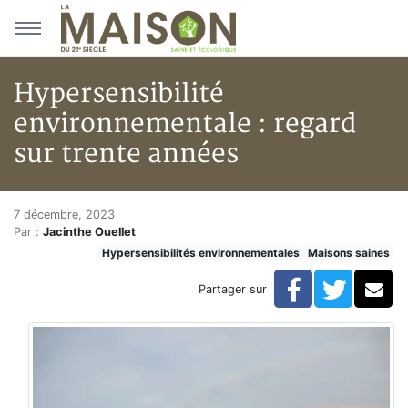
Aller au menu principal
Aller au contenu principal
Hypersensibilité
environnementale : regard
sur trente années
Hypersensibilité environnemen
Accueil
7 décembre, 2023
Par :
Jacinthe Ouellet
Articles
Hypersensibilités environnementales
Maisons saines
Maisons saines
Hypersensibilités environnementales
Facebook
Twitte
Co
Partager sur
Hypersensibilité environnementale : regard sur trente