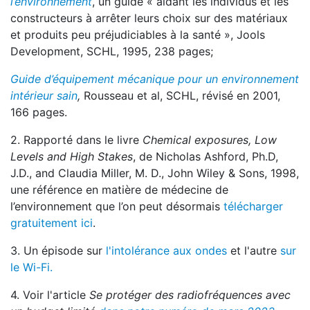
l’environnement
,
un guide « aidant les individus et les
constructeurs à arrêter leurs choix sur des matériaux
et produits peu préjudiciables à la santé »,
Jools
Development, SCHL, 1995, 238 pages;
Guide d’équipement mécanique pour un environnement
intérieur sain
,
Rousseau et al, SCHL, révisé en 2001,
166 pages.
2. Rapporté dans le livre
Chemical exposures, Low
Levels and High Stakes
, de Nicholas Ashford, Ph.D,
J.D., and Claudia Miller, M. D., John Wiley & Sons, 1998,
une référence en matière de médecine de
l’environnement que l’on peut désormais
télécharger
gratuitement ici
.
3. Un épisode sur
l'intolérance aux ondes
et l'autre
sur
le Wi-Fi.
4. Voir l'article
Se protéger des radiofréquences avec